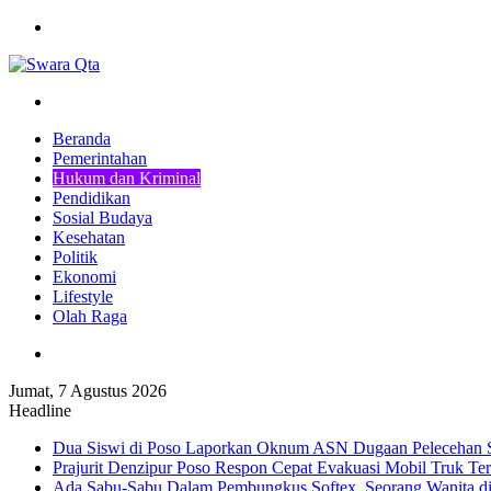
Menu
Pencarian
Beranda
Pemerintahan
Hukum dan Kriminal
Pendidikan
Sosial Budaya
Kesehatan
Politik
Ekonomi
Lifestyle
Olah Raga
Pencarian
Jumat, 7 Agustus 2026
Headline
Dua Siswi di Poso Laporkan Oknum ASN Dugaan Pelecehan 
Prajurit Denzipur Poso Respon Cepat Evakuasi Mobil Truk Ter
Ada Sabu-Sabu Dalam Pembungkus Softex, Seorang Wanita di