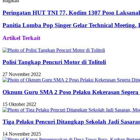
Bagikan
Facebook
Twitter
WhatsApp
Telegram
Share
via
Peringatan HUT TNI 77, Kodim 1307 Poso Laksanak
Email
Panitia Lomba Pop Singer Gelar Technical Meeting
Artikel Terkait
Polisi Tangkap Pencuri Motor di Tolitoli
27 November 2022
Oknum Guru SMA 2 Poso Pelaku Kekerasan Segera 
15 Oktober 2022
Tiga Pelaku Pencuri Ditangkap Sekolah Jadi Sasar
14 November 2025