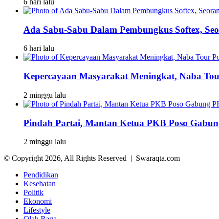
6 hari lalu
Ada Sabu-Sabu Dalam Pembungkus Softex, Seor
6 hari lalu
Kepercayaan Masyarakat Meningkat, Naba To
2 minggu lalu
Pindah Partai, Mantan Ketua PKB Poso Gabu
2 minggu lalu
© Copyright 2026, All Rights Reserved | Swaraqta.com
Pendidikan
Kesehatan
Politik
Ekonomi
Lifestyle
Olah Raga