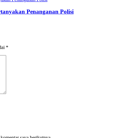
rtanyakan Penanganan Polisi
dai
*
 komentar saya berikutnya.