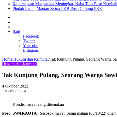
Kepercayaan Masyarakat Meningkat, Naba Tour Poso Kembal
Pindah Partai, Mantan Ketua PKB Poso Gabung PKS
Sidebar
Artikel
lainnya
Log
In
Ikuti
Facebook
Twitter
YouTube
Instagram
Home
/
Hukum dan Kriminal
/
Tak Kunjung Pulang, Seorang Warga 
Hukum dan Kriminal
Tak Kunjung Pulang, Seorang Warga Sa
4 Oktober 2022
1 menit dibaca
Kondisi mayat yang ditemukan
Poso, SWARAQTA
– Sesosok mayat, Senin malam (03/10/22) dite