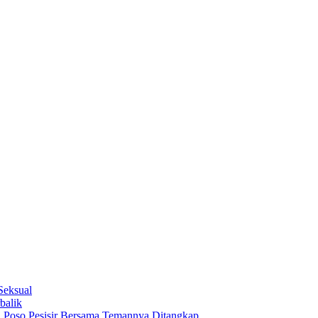
Seksual
balik
 Poso Pesisir Bersama Temannya Ditangkap