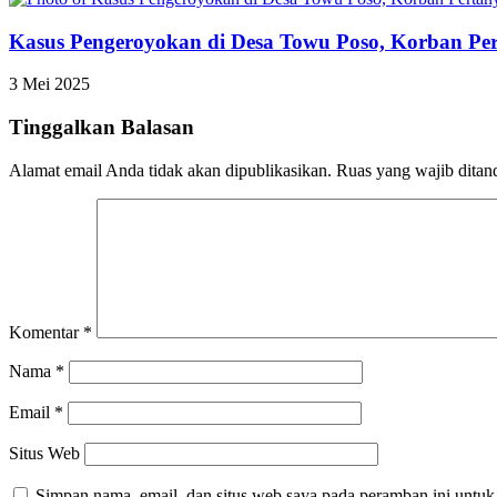
Kasus Pengeroyokan di Desa Towu Poso, Korban Pe
3 Mei 2025
Tinggalkan Balasan
Alamat email Anda tidak akan dipublikasikan.
Ruas yang wajib ditan
Komentar
*
Nama
*
Email
*
Situs Web
Simpan nama, email, dan situs web saya pada peramban ini untuk