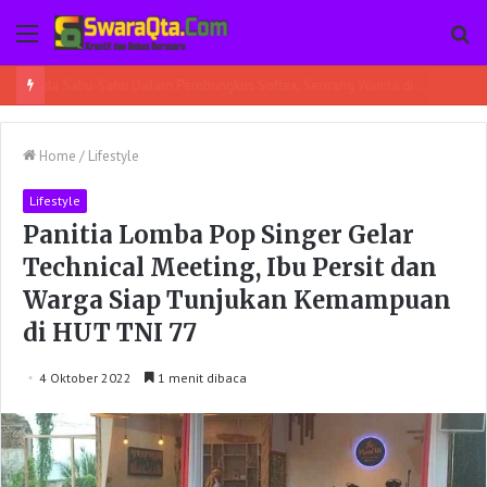
Menu
Pe
Ada Sabu-Sabu Dalam Pembungkus Softex, Seorang Wanita di Poso Pesisir Bersama Temannya Ditangkap
Home
/
Lifestyle
Lifestyle
Panitia Lomba Pop Singer Gelar
Technical Meeting, Ibu Persit dan
Warga Siap Tunjukan Kemampuan
di HUT TNI 77
4 Oktober 2022
1 menit dibaca