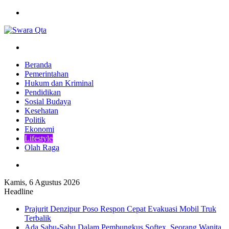
Menu
Pencarian
Beranda
Pemerintahan
Hukum dan Kriminal
Pendidikan
Sosial Budaya
Kesehatan
Politik
Ekonomi
Lifestyle
Olah Raga
Pencarian
Kamis, 6 Agustus 2026
Headline
Prajurit Denzipur Poso Respon Cepat Evakuasi Mobil Truk
Terbalik
Ada Sabu-Sabu Dalam Pembungkus Softex, Seorang Wanita