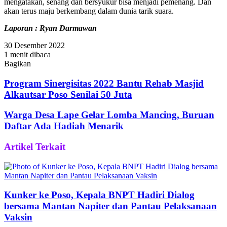
mengatakan, senang dan bersyukur bisa menjadi pemenang. Dan
akan terus maju berkembang dalam dunia tarik suara.
Laporan : Ryan Darmawan
30 Desember 2022
1 menit dibaca
Bagikan
Facebook
Twitter
WhatsApp
Telegram
Share
via
Program Sinergisitas 2022 Bantu Rehab Masjid
Email
Alkautsar Poso Senilai 50 Juta
Warga Desa Lape Gelar Lomba Mancing, Buruan
Daftar Ada Hadiah Menarik
Artikel Terkait
Kunker ke Poso, Kepala BNPT Hadiri Dialog
bersama Mantan Napiter dan Pantau Pelaksanaan
Vaksin