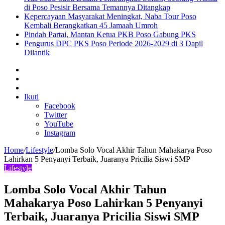
di Poso Pesisir Bersama Temannya Ditangkap
Kepercayaan Masyarakat Meningkat, Naba Tour Poso
Kembali Berangkatkan 45 Jamaah Umroh
Pindah Partai, Mantan Ketua PKB Poso Gabung PKS
Pengurus DPC PKS Poso Periode 2026-2029 di 3 Dapil
Dilantik
Sidebar
Artikel
lainnya
Log
In
Ikuti
Facebook
Twitter
YouTube
Instagram
Home
/
Lifestyle
/
Lomba Solo Vocal Akhir Tahun Mahakarya Poso
Lahirkan 5 Penyanyi Terbaik, Juaranya Pricilia Siswi SMP
Lifestyle
Lomba Solo Vocal Akhir Tahun
Mahakarya Poso Lahirkan 5 Penyanyi
Terbaik, Juaranya Pricilia Siswi SMP