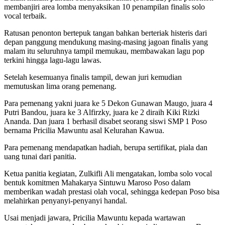
membanjiri area lomba menyaksikan 10 penampilan finalis solo
vocal terbaik.
Ratusan penonton bertepuk tangan bahkan berteriak histeris dari
depan panggung mendukung masing-masing jagoan finalis yang
malam itu seluruhnya tampil memukau, membawakan lagu pop
terkini hingga lagu-lagu lawas.
Setelah kesemuanya finalis tampil, dewan juri kemudian
memutuskan lima orang pemenang.
Para pemenang yakni juara ke 5 Dekon Gunawan Maugo, juara 4
Putri Bandou, juara ke 3 Alfirzky, juara ke 2 diraih Kiki Rizki
Ananda. Dan juara 1 berhasil disabet seorang siswi SMP 1 Poso
bernama Pricilia Mawuntu asal Kelurahan Kawua.
Para pemenang mendapatkan hadiah, berupa sertifikat, piala dan
uang tunai dari panitia.
Ketua panitia kegiatan, Zulkifli Ali mengatakan, lomba solo vocal
bentuk komitmen Mahakarya Sintuwu Maroso Poso dalam
memberikan wadah prestasi olah vocal, sehingga kedepan Poso bisa
melahirkan penyanyi-penyanyi handal.
Usai menjadi jawara, Pricilia Mawuntu kepada wartawan