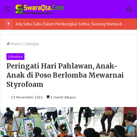
Menu
Pe
Ada Sabu-Sabu Dalam Pembungkus Softex, Seorang Wanita di Poso Pesisir Bersama Temannya Ditangkap
Home
/
Lifestyle
Lifestyle
Peringati Hari Pahlawan, Anak-
Anak di Poso Berlomba Mewarnai
Styrofoam
13 November 2021
1 menit dibaca