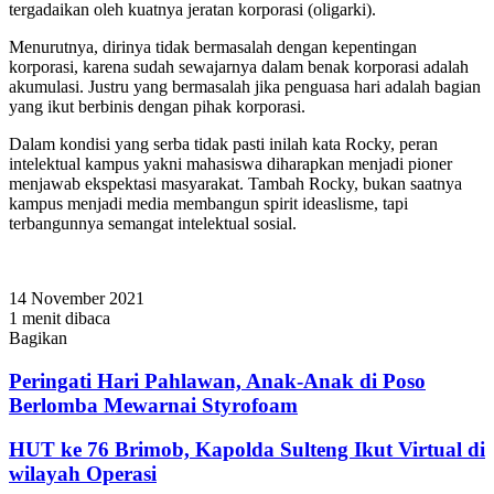
tergadaikan oleh kuatnya jeratan korporasi (oligarki).
Menurutnya, dirinya tidak bermasalah dengan kepentingan
korporasi, karena sudah sewajarnya dalam benak korporasi adalah
akumulasi. Justru yang bermasalah jika penguasa hari adalah bagian
yang ikut berbinis dengan pihak korporasi.
Dalam kondisi yang serba tidak pasti inilah kata Rocky, peran
intelektual kampus yakni mahasiswa diharapkan menjadi pioner
menjawab ekspektasi masyarakat. Tambah Rocky, bukan saatnya
kampus menjadi media membangun spirit ideaslisme, tapi
terbangunnya semangat intelektual sosial.
14 November 2021
1 menit dibaca
Bagikan
Facebook
Twitter
WhatsApp
Telegram
Share
via
Peringati Hari Pahlawan, Anak-Anak di Poso
Email
Berlomba Mewarnai Styrofoam
HUT ke 76 Brimob, Kapolda Sulteng Ikut Virtual di
wilayah Operasi