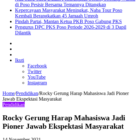
di Poso Pesisir Bersama Temannya Ditangkap
Kepercayaan Masyarakat Meningkat, Naba Tour Poso
Kembali Berangkatkan 45 Jamaah Umroh
Pindah Partai, Mantan Ketua PKB Poso Gabung PKS
Pengurus DPC PKS Poso Periode 2026-2029 di 3 Dapil
Dilantik
Sidebar
Artikel
lainnya
Log
In
Ikuti
Facebook
Twitter
YouTube
Instagram
Home
/
Pendidikan
/
Rocky Gerung Harap Mahasiswa Jadi Pioner
Jawab Ekspektasi Masyarakat
Pendidikan
Rocky Gerung Harap Mahasiswa Jadi
Pioner Jawab Ekspektasi Masyarakat
14 November 2021