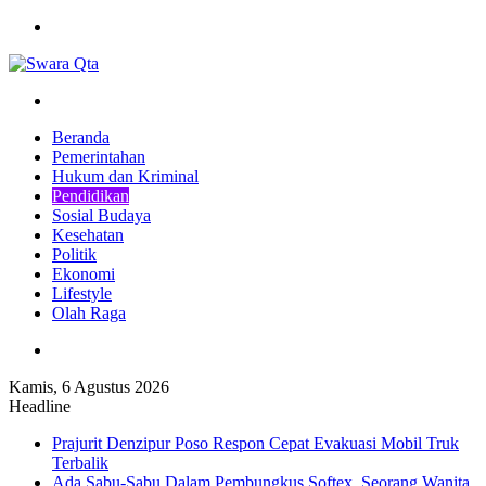
Menu
Pencarian
Beranda
Pemerintahan
Hukum dan Kriminal
Pendidikan
Sosial Budaya
Kesehatan
Politik
Ekonomi
Lifestyle
Olah Raga
Pencarian
Kamis, 6 Agustus 2026
Headline
Prajurit Denzipur Poso Respon Cepat Evakuasi Mobil Truk
Terbalik
Ada Sabu-Sabu Dalam Pembungkus Softex, Seorang Wanita