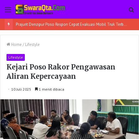
Menu
Pe
Prajurit Denzipur Poso Respon Cepat Evakuasi Mobil Truk Terbalik
Home
/
Lifestyle
Lifestyle
Kejari Poso Rakor Pengawasan
Aliran Kepercayaan
10 Juli 2025
1 menit dibaca