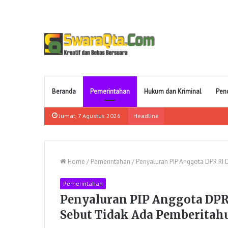
Beranda
Pemerintahan
Hukum dan Kriminal
Pen
Jumat, 7 Agustus 2026
Headline
Home
/
Pemerintahan
/
Penyaluran PIP Anggota DPR RI 
Pemerintahan
Penyaluran PIP Anggota DPR 
Sebut Tidak Ada Pemberitah