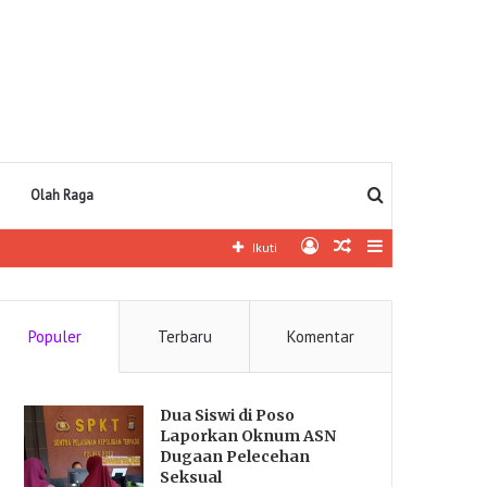
Pencarian
Olah Raga
Log
Artikel
Sidebar
Ikuti
In
lainnya
Populer
Terbaru
Komentar
Dua Siswi di Poso
Laporkan Oknum ASN
Dugaan Pelecehan
Seksual