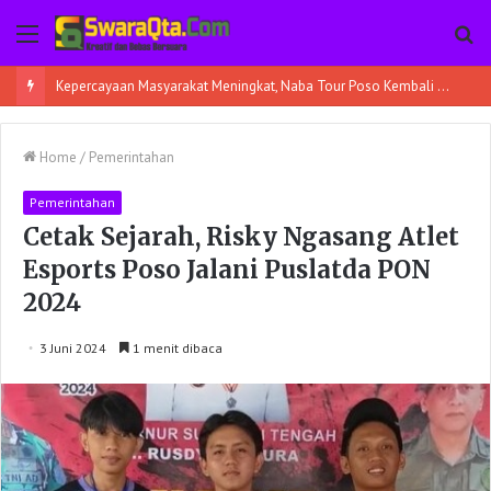
Menu
Pe
Kepercayaan Masyarakat Meningkat, Naba Tour Poso Kembali Berangkatkan 45 Jamaah Umroh
Home
/
Pemerintahan
Pemerintahan
Cetak Sejarah, Risky Ngasang Atlet
Esports Poso Jalani Puslatda PON
2024
3 Juni 2024
1 menit dibaca