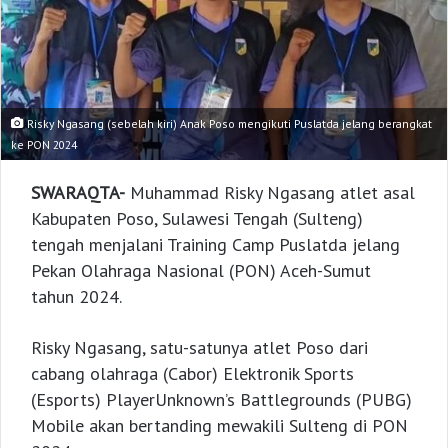
Risky Ngasang (sebelah kiri) Anak Poso mengikuti Puslatda jelang berangkat
ke PON 2024
SWARAQTA-
Muhammad Risky Ngasang atlet asal
Kabupaten Poso, Sulawesi Tengah (Sulteng)
tengah menjalani Training Camp Puslatda jelang
Pekan Olahraga Nasional (PON) Aceh-Sumut
tahun 2024.
Risky Ngasang, satu-satunya atlet Poso dari
cabang olahraga (Cabor) Elektronik Sports
(Esports) PlayerUnknown’s Battlegrounds (PUBG)
Mobile akan bertanding mewakili Sulteng di PON