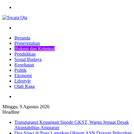
Menu
Pencarian
Beranda
Pemerintahan
Hukum dan Kriminal
Pendidikan
Sosial Budaya
Kesehatan
Politik
Ekonomi
Lifestyle
Olah Raga
Pencarian
Minggu, 9 Agustus 2026
Headline
Transparansi Keuangan Sinode GKST, Warga Jemaat Desak
Akuntabilitas Anggaran
Dua Siswi di Poso Laporkan Oknum ASN Dugaan Pelecehan