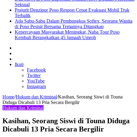
Seksual
Prajurit Denzipur Poso Respon Cepat Evakuasi Mobil Truk
Terbalik
Ada Sabu-Sabu Dalam Pembungkus Softex, Seorang Wanita
di Poso Pesisir Bersama Temannya Ditangkap
Kepercayaan Masyarakat Meningkat, Naba Tour Poso
Kembali Berangkatkan 45 Jamaah Umroh
Sidebar
Artikel
lainnya
Log
In
Ikuti
Facebook
Twitter
YouTube
Instagram
Home
/
Hukum dan Kriminal
/
Kasihan, Seorang Siswi di Touna
Diduga Dicabuli 13 Pria Secara Bergilir
Hukum dan Kriminal
Kasihan, Seorang Siswi di Touna Diduga
Dicabuli 13 Pria Secara Bergilir