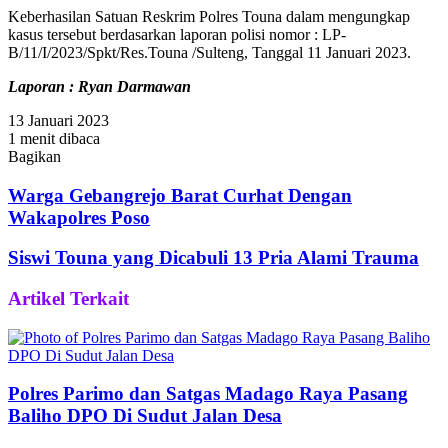
Keberhasilan Satuan Reskrim Polres Touna dalam mengungkap
kasus tersebut berdasarkan laporan polisi nomor : LP-
B/11/I/2023/Spkt/Res.Touna /Sulteng, Tanggal 11 Januari 2023.
Laporan : Ryan Darmawan
13 Januari 2023
1 menit dibaca
Bagikan
Facebook
Twitter
WhatsApp
Telegram
Share
via
Warga Gebangrejo Barat Curhat Dengan
Email
Wakapolres Poso
Siswi Touna yang Dicabuli 13 Pria Alami Trauma
Artikel Terkait
Polres Parimo dan Satgas Madago Raya Pasang
Baliho DPO Di Sudut Jalan Desa