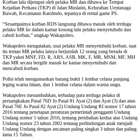
Korban lalu dijemput oleh pelaku MR dan dibawa ke Tempat
Kejadian Perkara (TKP) di Jalan Muslaini, Kelurahan Uentanaga
Bawah, Kecamatan Ratolindo, tepatnya di rental game PS.
“Sesampainya korban RDS langsung dibawa masuk oleh terduga
pelaku MR ke dalam kamar kosong lalu pelaku menyetubuhi dan
cabuli korban,” ungkap Wakapolres.
Wakapolres mengatakan, usai pelaku MR menyetubuhi korban, saat
itu teman MR pelaku lainya berjumlah 12 orang yang berada di
TKP yakni MNF, FD, R, ARS, ASB, MK, F, MR, MSM, MF, MH
dan MR secara bergilir masuk ke kamar menyetubuhi dan
mencabuli korban.
Polisi telah mengamankan barang bukti 1 lembar celana panjang
leging warna hitam, dan 1 lembar celana dalam warna ungu.
Wakapolres menambahkan, terhadap para terduga pelaku di
persangkakan Pasal 76D Jo Pasal 81 Ayat (2) dan Ayat (3) dan atau
Pasal 76E Jo Pasal 82 Ayat (2) Undang Undang RI nomor 17 tahun
2016 tentang penetapan peraturan pemerintah pengganti Undang
Undang nomor 1 tahun 2016, tentang perubahan kedua atas Undang
Undang nomor 23 tahun 2002 tentang perlindungan anak menjadi
Undang Undang dengan ancaman paling singkat 3 tahun dan paling
lama 15 Tahun.