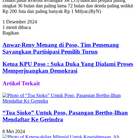
Dalam pasal tersebut tersangka SR (55) diancam penjara paling
singkat 36 bulan dan paling lama 72 bulan dan denda paling sedikit
Rp 200 Juta dan paling banyak Rp 1 Milyar.(RyN)
1 Desember 2024
1 menit dibaca
Bagikan
Facebook
Twitter
WhatsApp
Telegram
Share
via
Anwar-Reny Menang di Poso, Tim Pemenang
Email
Sayangkan Partisipasi Pemilih Turun
Ketua KPU Poso : Suka Duka Yang Dialami Proses
Memperjuangkan Demokrasi
Artikel Terkait
“Toa Sioko” Untuk Poso, Pasangan Bertho-Ilhan
Mendaftar Ke Gerindra
8 Mei 2024