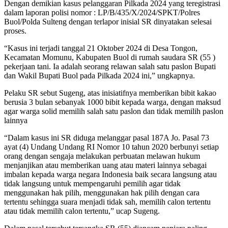
Dengan demikian kasus pelanggaran Pilkada 2024 yang teregistrasi
dalam laporan polisi nomor : LP/B/435/X/2024/SPKT/Polres
Buol/Polda Sulteng dengan terlapor inisial SR dinyatakan selesai
proses.
“Kasus ini terjadi tanggal 21 Oktober 2024 di Desa Tongon,
Kecamatan Momunu, Kabupaten Buol di rumah saudara SR (55 )
pekerjaan tani. Ia adalah seorang relawan salah satu paslon Bupati
dan Wakil Bupati Buol pada Pilkada 2024 ini,” ungkapnya.
Pelaku SR sebut Sugeng, atas inisiatifnya memberikan bibit kakao
berusia 3 bulan sebanyak 1000 bibit kepada warga, dengan maksud
agar warga solid memilih salah satu paslon dan tidak memilih paslon
lainnya
“Dalam kasus ini SR diduga melanggar pasal 187A Jo. Pasal 73
ayat (4) Undang Undang RI Nomor 10 tahun 2020 berbunyi setiap
orang dengan sengaja melakukan perbuatan melawan hukum
menjanjikan atau memberikan uang atau materi lainnya sebagai
imbalan kepada warga negara Indonesia baik secara langsung atau
tidak langsung untuk mempengaruhi pemilih agar tidak
menggunakan hak pilih, menggunakan hak pilih dengan cara
tertentu sehingga suara menjadi tidak sah, memilih calon tertentu
atau tidak memilih calon tertentu,” ucap Sugeng.