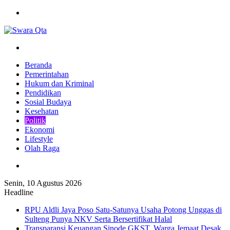
Menu
Pencarian
Beranda
Pemerintahan
Hukum dan Kriminal
Pendidikan
Sosial Budaya
Kesehatan
Politik
Ekonomi
Lifestyle
Olah Raga
Pencarian
Senin, 10 Agustus 2026
Headline
RPU Aldli Jaya Poso Satu-Satunya Usaha Potong Unggas di
Sulteng Punya NKV Serta Bersertifikat Halal
Transparansi Keuangan Sinode GKST, Warga Jemaat Desak