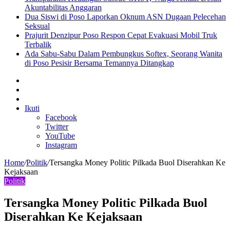
Akuntabilitas Anggaran
Dua Siswi di Poso Laporkan Oknum ASN Dugaan Pelecehan
Seksual
Prajurit Denzipur Poso Respon Cepat Evakuasi Mobil Truk
Terbalik
Ada Sabu-Sabu Dalam Pembungkus Softex, Seorang Wanita
di Poso Pesisir Bersama Temannya Ditangkap
Sidebar
Artikel
lainnya
Log
In
Ikuti
Facebook
Twitter
YouTube
Instagram
Home
/
Politik
/
Tersangka Money Politic Pilkada Buol Diserahkan Ke
Kejaksaan
Politik
Tersangka Money Politic Pilkada Buol
Diserahkan Ke Kejaksaan