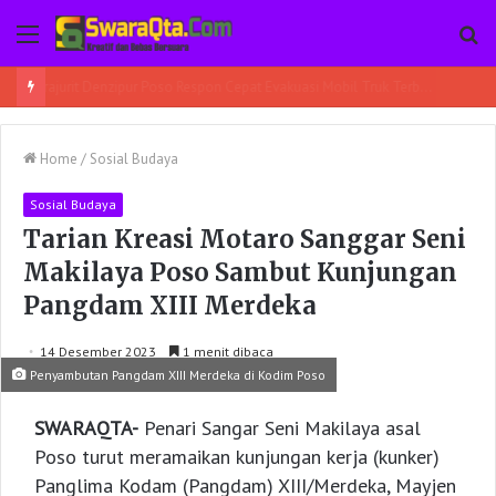
Menu
Pe
Ada Sabu-Sabu Dalam Pembungkus Softex, Seorang Wanita di Poso Pesisir Bersama Temannya Ditangkap
Home
/
Sosial Budaya
Sosial Budaya
Tarian Kreasi Motaro Sanggar Seni
Makilaya Poso Sambut Kunjungan
Pangdam XIII Merdeka
14 Desember 2023
1 menit dibaca
Penyambutan Pangdam XIII Merdeka di Kodim Poso
SWARAQTA-
Penari Sangar Seni Makilaya asal
Poso turut meramaikan kunjungan kerja (kunker)
Panglima Kodam (Pangdam) XIII/Merdeka, Mayjen