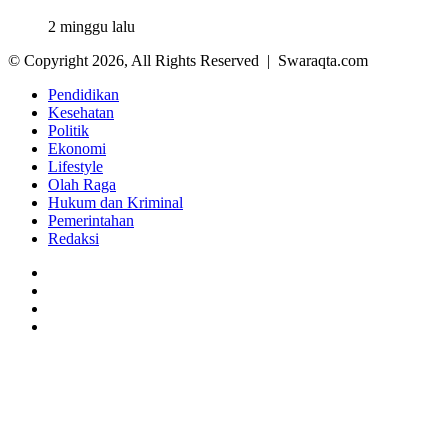
2 minggu lalu
© Copyright 2026, All Rights Reserved | Swaraqta.com
Pendidikan
Kesehatan
Politik
Ekonomi
Lifestyle
Olah Raga
Hukum dan Kriminal
Pemerintahan
Redaksi
Facebook
Twitter
YouTube
Instagram
Back
to
top
button