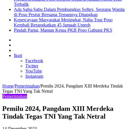
Terbalik
Ada Sabu-Sabu Dalam Pembungkus Softex, Seorang Wanita
di Poso Pesisir Bersama Temannya Ditangkap
Kepercayaan Masyarakat Meningkat, Naba Tour Poso
Kembali Berangkatkan 45 Jamaah Umroh
Pindah Partai, Mantan Ketua PKB Poso Gabung PKS
Sidebar
Artikel
lainnya
Log
In
Ikuti
Facebook
Twitter
YouTube
Instagram
Home
/
Pemerintahan
/
Pemilu 2024, Pangdam XIII Merdeka Tindak
Tegas TNI Yang Tak Netral
Pemerintahan
Pemilu 2024, Pangdam XIII Merdeka
Tindak Tegas TNI Yang Tak Netral
14 Desember 2023