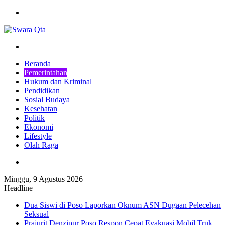
Menu
Pencarian
Beranda
Pemerintahan
Hukum dan Kriminal
Pendidikan
Sosial Budaya
Kesehatan
Politik
Ekonomi
Lifestyle
Olah Raga
Pencarian
Minggu, 9 Agustus 2026
Headline
Dua Siswi di Poso Laporkan Oknum ASN Dugaan Pelecehan
Seksual
Prajurit Denzipur Poso Respon Cepat Evakuasi Mobil Truk