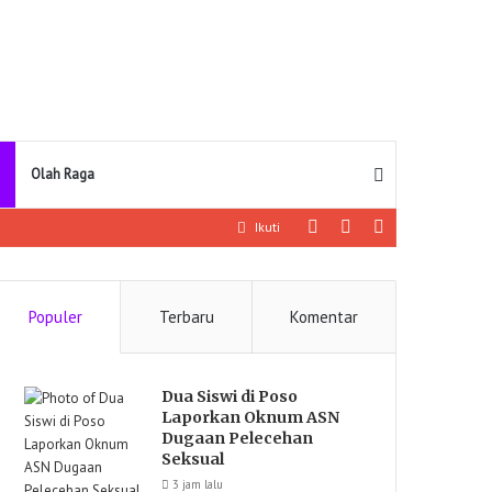
Pencarian
Olah Raga
Log
Artikel
Sidebar
Ikuti
In
lainnya
Populer
Terbaru
Komentar
Dua Siswi di Poso
Laporkan Oknum ASN
Dugaan Pelecehan
Seksual
3 jam lalu