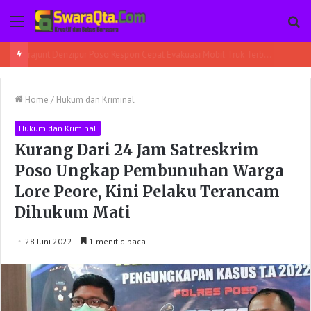
Menu
Pe
Prajurit Denzipur Poso Respon Cepat Evakuasi Mobil Truk Terbalik
Home
/
Hukum dan Kriminal
Hukum dan Kriminal
Kurang Dari 24 Jam Satreskrim
Poso Ungkap Pembunuhan Warga
Lore Peore, Kini Pelaku Terancam
Dihukum Mati
28 Juni 2022
1 menit dibaca