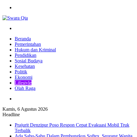
Menu
Pencarian
Beranda
Pemerintahan
Hukum dan Kriminal
Pendidikan
Sosial Budaya
Kesehatan
Politik
Ekonomi
Lifestyle
Olah Raga
Pencarian
Kamis, 6 Agustus 2026
Headline
Prajurit Denzipur Poso Respon Cepat Evakuasi Mobil Truk
Terbalik
Ada Sabu-Sabu Dalam Pembungkus Softex, Seorang Wanita