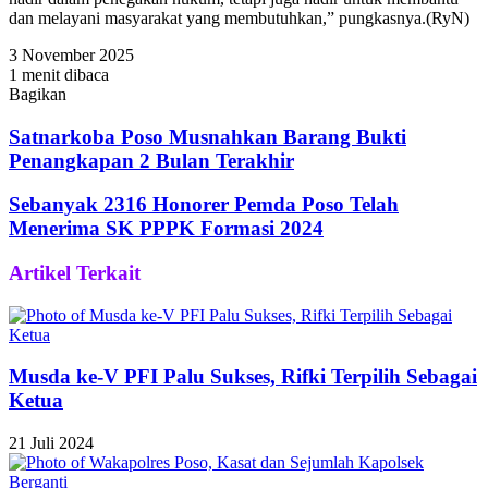
dan melayani masyarakat yang membutuhkan,” pungkasnya.(RyN)
3 November 2025
1 menit dibaca
Bagikan
Facebook
Twitter
WhatsApp
Telegram
Share
via
Satnarkoba Poso Musnahkan Barang Bukti
Email
Penangkapan 2 Bulan Terakhir
Sebanyak 2316 Honorer Pemda Poso Telah
Menerima SK PPPK Formasi 2024
Artikel Terkait
Musda ke-V PFI Palu Sukses, Rifki Terpilih Sebagai
Ketua
21 Juli 2024