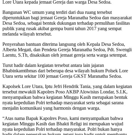
Lore Utara kepada jemaat Gereja dan warga Desa Sedoa.
Bangunan WC umum yang terdiri dari dua ruang tersebut
diperuntukkan bagi jemaat Gereja Maranatha Sedoa dan masyarakat
Desa Sedoa, sebagai bentuk dukungan terhadap pemulihan fasilitas
publik yang rusak akibat gempa bumi tahun 2017 yang sempat
melanda wilayah tersebut.
Penyerahan bantuan diterima langsung oleh Kepala Desa Sedoa,
Alberta Megati, dan Pendeta Gereja Maranatha Sedoa, Pdt. Swengli
Laentu, S.Th, disaksikan oleh jemaat gereja serta warga setempat.
Turut hadir dalam kegiatan tersebut antara lain jajaran
Bhabinkamtibmas dari beberapa desa wilayah hukum Polsek Lore
Utara serta sekitar 100 jemaat Gereja GKST Maranatha Sedoa.
Kapolsek Lore Utara, Iptu Jefri Hendrik Tania, yang dalam kegiatan
tersebut mewakili Kapolres Poso AKBP Alowisius Londar, S.I.K,
menyampaikan bahwa kegiatan Minggu Kasih merupakan bentuk
nyata kepedulian Polri terhadap masyarakat serta sebagai sarana
menjalin komunikasi yang harmonis dengan warga.
“Atas nama Bapak Kapolres Poso, kami menyampaikan bahwa
kegiatan Minggu Kasih dan Bhakti Religi ini merupakan wujud
nyata kepedulian Polri terhadap masyarakat. Polri bukan hanya
hadir dalam penegakan hukum, tetapi juga hadir untuk membantu