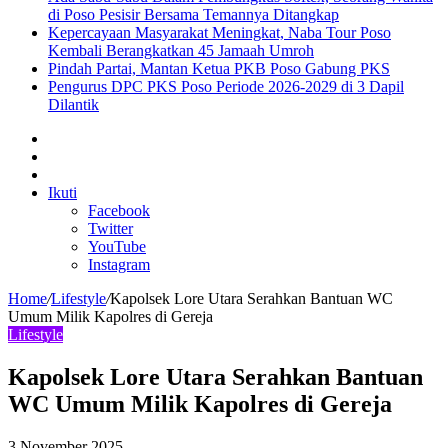
di Poso Pesisir Bersama Temannya Ditangkap
Kepercayaan Masyarakat Meningkat, Naba Tour Poso
Kembali Berangkatkan 45 Jamaah Umroh
Pindah Partai, Mantan Ketua PKB Poso Gabung PKS
Pengurus DPC PKS Poso Periode 2026-2029 di 3 Dapil
Dilantik
Sidebar
Artikel
lainnya
Log
In
Ikuti
Facebook
Twitter
YouTube
Instagram
Home
/
Lifestyle
/
Kapolsek Lore Utara Serahkan Bantuan WC
Umum Milik Kapolres di Gereja
Lifestyle
Kapolsek Lore Utara Serahkan Bantuan
WC Umum Milik Kapolres di Gereja
3 November 2025