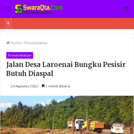
Menu
Pe
Kepercayaan Masyarakat Meningkat, Naba Tour Poso Kembali Berangkatkan 45 Jamaah Umroh
Home
/
Pemerintahan
Pemerintahan
Jalan Desa Laroenai Bungku Pesisir
Butuh Diaspal
14 Agustus 2022
1 menit dibaca