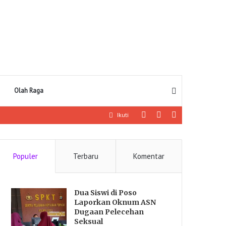
Pencarian
Olah Raga
Log
Artikel
Sidebar
Ikuti
In
lainnya
Populer
Terbaru
Komentar
Dua Siswi di Poso
Laporkan Oknum ASN
Dugaan Pelecehan
Seksual