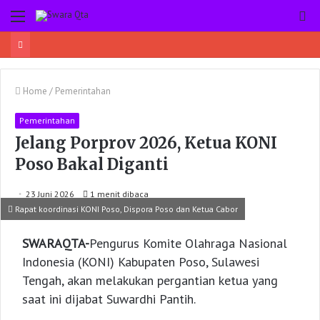
Menu
Pe
Home
/
Pemerintahan
Pemerintahan
Jelang Porprov 2026, Ketua KONI
Poso Bakal Diganti
23 Juni 2026
1 menit dibaca
Rapat koordinasi KONI Poso, Dispora Poso dan Ketua Cabor
SWARAQTA-
Pengurus Komite Olahraga Nasional
Indonesia (KONI) Kabupaten Poso, Sulawesi
Tengah, akan melakukan pergantian ketua yang
saat ini dijabat Suwardhi Pantih.