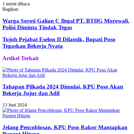
1 menit dibaca
Bagikan
Facebook
Twitter
WhatsApp
Telegram
Share
via
Warga Soroti Galian C Ilegal PT. BTIIG Morowali,
Email
Polisi Diminta Tindak Tegas
Tujuh Pejabat Eselon II Dilantik, Bupati Poso
Tegaskan Bekerja Nyata
Artikel Terkait
Tahapan Pilkada 2024 Dimulai, KPU Poso Akan
Bekerja Jujur dan Adil
13 Juni 2024
Jelang Pencoblosan, KPU Poso Rakor Mantapkan
Pungut Hitung