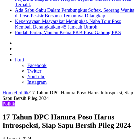
Terbalik
Ada Sabu-Sabu Dalam Pembungkus Softex, Seorang Wanita
di Poso Pesisir Bersama Temannya Ditangkap
Kepercayaan Masyarakat Meningkat, Naba Tour Poso
Kembali Berangkatkan 45 Jamaah Umroh
Pindah Partai, Mantan Ketua PKB Poso Gabung PKS
Sidebar
Artikel
lainnya
Log
In
Ikuti
Facebook
Twitter
YouTube
Instagram
Home
/
Politik
/
17 Tahun DPC Hanura Poso Harus Introspeksi, Siap
Sapu Bersih Pileg 2024
Politik
17 Tahun DPC Hanura Poso Harus
Introspeksi, Siap Sapu Bersih Pileg 2024
4 Januari 2024