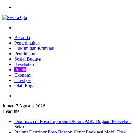
Menu
Pencarian
Beranda
Pemerintahan
Hukum dan Kriminal
Pendidikan
Sosial Budaya
Kesehatan
Politik
Ekonomi
Lifestyle
Olah Raga
Pencarian
Jumat, 7 Agustus 2026
Headline
Dua Siswi di Poso Laporkan Oknum ASN Dugaan Pelecehan
Seksual
Prajurit Denzipur Poso Respon Cepat Evakuasi Mobil Truk