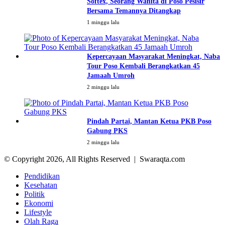
Softex, Seorang Wanita di Poso Pesisir
Bersama Temannya Ditangkap
1 minggu lalu
Kepercayaan Masyarakat Meningkat, Naba
Tour Poso Kembali Berangkatkan 45
Jamaah Umroh
2 minggu lalu
Pindah Partai, Mantan Ketua PKB Poso
Gabung PKS
2 minggu lalu
© Copyright 2026, All Rights Reserved | Swaraqta.com
Pendidikan
Kesehatan
Politik
Ekonomi
Lifestyle
Olah Raga