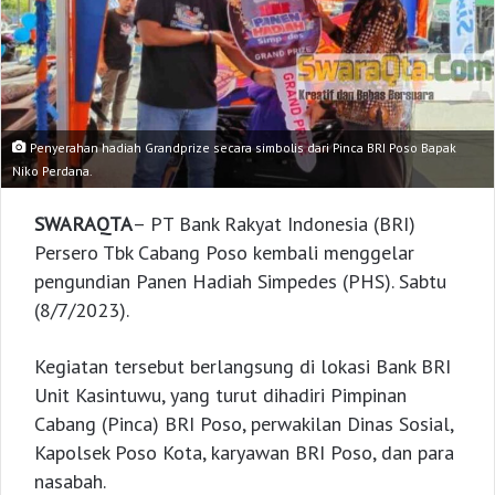
Penyerahan hadiah Grandprize secara simbolis dari Pinca BRI Poso Bapak
Niko Perdana.
SWARAQTA
– PT Bank Rakyat Indonesia (BRI)
Persero Tbk Cabang Poso kembali menggelar
pengundian Panen Hadiah Simpedes (PHS). Sabtu
(8/7/2023).
Kegiatan tersebut berlangsung di lokasi Bank BRI
Unit Kasintuwu, yang turut dihadiri Pimpinan
Cabang (Pinca) BRI Poso, perwakilan Dinas Sosial,
Kapolsek Poso Kota, karyawan BRI Poso, dan para
nasabah.