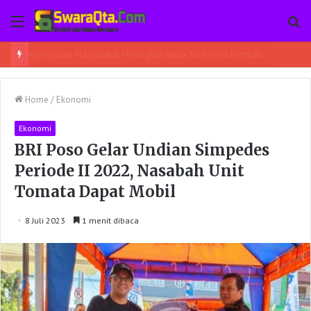
Menu
Pe
Kepercayaan Masyarakat Meningkat, Naba Tour Poso Kembali Berangkatkan 45 Jamaah Umroh
Home
/
Ekonomi
Ekonomi
BRI Poso Gelar Undian Simpedes
Periode II 2022, Nasabah Unit
Tomata Dapat Mobil
8 Juli 2023
1 menit dibaca