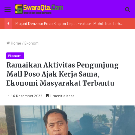
Menu
Pe
Prajurit Denzipur Poso Respon Cepat Evakuasi Mobil Truk Terbalik
Home
/
Ekonomi
Ekonomi
Ramaikan Aktivitas Pengunjung
Mall Poso Ajak Kerja Sama,
Ekonomi Masyarakat Terbantu
16 Desember 2022
1 menit dibaca