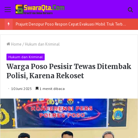
Menu
Pe
Prajurit Denzipur Poso Respon Cepat Evakuasi Mobil Truk Terbalik
Home
/
Hukum dan Kriminal
Hukum dan Kriminal
Warga Poso Pesisir Tewas Ditembak
Polisi, Karena Rekoset
10 Juni 2025
1 menit dibaca