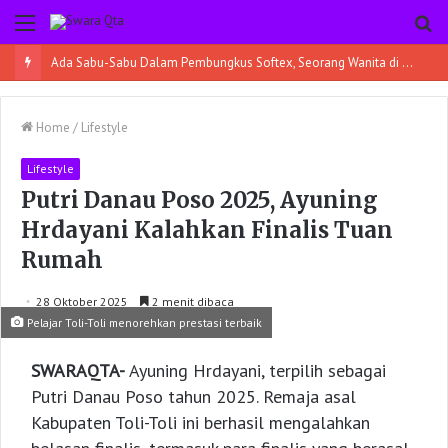
Menu
Pe
Ada Sabu-Sabu Dalam Pembungkus Softex, Seorang Wanita di Poso Pesisir Bersama Temannya Ditangkap
Home
/
Lifestyle
Lifestyle
Putri Danau Poso 2025, Ayuning
Hrdayani Kalahkan Finalis Tuan
Rumah
28 Oktober 2025
2 menit dibaca
Pelajar Toli-Toli menorehkan prestasi terbaik
SWARAQTA-
Ayuning Hrdayani, terpilih sebagai
Putri Danau Poso tahun 2025. Remaja asal
Kabupaten Toli-Toli ini berhasil mengalahkan