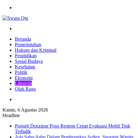
Menu
Pencarian
Beranda
Pemerintahan
Hukum dan Kriminal
Pendidikan
Sosial Budaya
Kesehatan
Politik
Ekonomi
Lifestyle
Olah Raga
Pencarian
Kamis, 6 Agustus 2026
Headline
Prajurit Denzipur Poso Respon Cepat Evakuasi Mobil Truk
Terbalik
Ada Sabu-Sabu Dalam Pembungkus Softex, Seorang Wanita