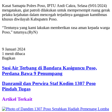
Kasat Samapta Polres Poso, IPTU Andi Cakra, Selasa (9/01/2024)
mengatakan, giat patroli dilakukan untuk mempersempit ruang gerak
pelaku kejahatan dalam mencegah terjadinya gangguan kamtibmas
khusus diwilayah Kabupaten Poso.
“Tentunya yang kami lakukan memberikan rasa aman kepada warga
Poso,” tuturnya.(RyN)
9 Januari 2024
1 menit dibaca
Bagikan
Facebook
Twitter
WhatsApp
Telegram
Share
via
Susi Air Terbang di Bandara Kasiguncu Poso,
Email
Perdana Bawa 9 Penumpang
Danramil dan Perwira Staf Kodim 1307 Poso
Pindah Tugas
Artikel Terkait