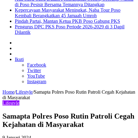
di Poso Pesisir Bersama Temannya Ditangkap
Kepercayaan Masyarakat Meningkat, Naba Tour Poso
Kembali Berangkatkan 45 Jamaah Umroh
Pindah Partai, Mantan Ketua PKB Poso Gabung PKS
Pengurus DPC PKS Poso Periode 2026-2029 di 3 Dapil
Dilantik
Sidebar
Artikel
lainnya
Log
In
Ikuti
Facebook
Twitter
YouTube
Instagram
Home
/
Lifestyle
/
Samapta Polres Poso Rutin Patroli Cegah Kejahatan
di Masyarakat
Lifestyle
Samapta Polres Poso Rutin Patroli Cegah
Kejahatan di Masyarakat
9 Januari 2024