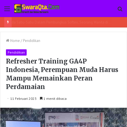
Menu
Pe
Ada Sabu-Sabu Dalam Pembungkus Softex, Seorang Wanita di Poso Pesisir Bersama Temannya Ditangkap
Home
/
Pendidikan
Pendidikan
Refresher Training GA4P
Indonesia, Perempuan Muda Harus
Mampu Memainkan Peran
Perdamaian
11 Februari 2023
1 menit dibaca