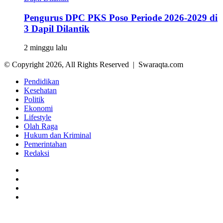
Pengurus DPC PKS Poso Periode 2026-2029 di
3 Dapil Dilantik
2 minggu lalu
© Copyright 2026, All Rights Reserved | Swaraqta.com
Pendidikan
Kesehatan
Politik
Ekonomi
Lifestyle
Olah Raga
Hukum dan Kriminal
Pemerintahan
Redaksi
Facebook
Twitter
YouTube
Instagram
Back
to