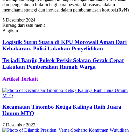
dan pengetahuan hukum bagi para peserta, khususnya dalam
memahami strategi dan inovasi dalam pemberantasan korupsi.(RyN)
5 Desember 2024
Kurang dari satu menit
Bagikan
Facebook
Twitter
WhatsApp
Telegram
Share
via
Logistik Surat Suara di KPU Morowali Aman Dari
Email
Kebakaran, Polisi Lakukan Penyelidikan
Terjadi Banjir, Polsek Pesisir Selatan Gerak Cepat
Lakukan Pembersihan Rumah Warga
Artikel Terkait
Kecamatan Tinombo Ketiga Kalinya Raih Juara
Umum MTQ
7 Desember 2022