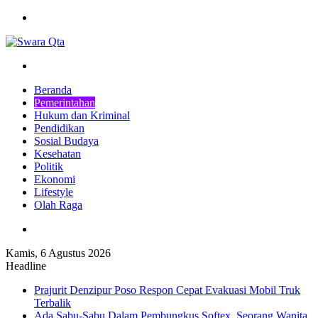
Menu
Pencarian
Beranda
Pemerintahan
Hukum dan Kriminal
Pendidikan
Sosial Budaya
Kesehatan
Politik
Ekonomi
Lifestyle
Olah Raga
Pencarian
Kamis, 6 Agustus 2026
Headline
Prajurit Denzipur Poso Respon Cepat Evakuasi Mobil Truk
Terbalik
Ada Sabu-Sabu Dalam Pembungkus Softex, Seorang Wanita