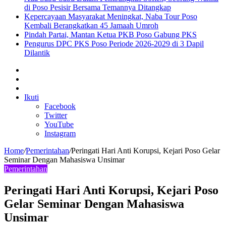
di Poso Pesisir Bersama Temannya Ditangkap
Kepercayaan Masyarakat Meningkat, Naba Tour Poso
Kembali Berangkatkan 45 Jamaah Umroh
Pindah Partai, Mantan Ketua PKB Poso Gabung PKS
Pengurus DPC PKS Poso Periode 2026-2029 di 3 Dapil
Dilantik
Sidebar
Artikel
lainnya
Log
In
Ikuti
Facebook
Twitter
YouTube
Instagram
Home
/
Pemerintahan
/
Peringati Hari Anti Korupsi, Kejari Poso Gelar
Seminar Dengan Mahasiswa Unsimar
Pemerintahan
Peringati Hari Anti Korupsi, Kejari Poso
Gelar Seminar Dengan Mahasiswa
Unsimar