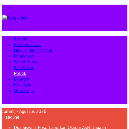
Menu
Pencarian
Beranda
Pemerintahan
Hukum dan Kriminal
Pendidikan
Sosial Budaya
Kesehatan
Politik
Ekonomi
Lifestyle
Olah Raga
Pencarian
Jumat, 7 Agustus 2026
Headline
Dua Siswi di Poso Laporkan Oknum ASN Dugaan