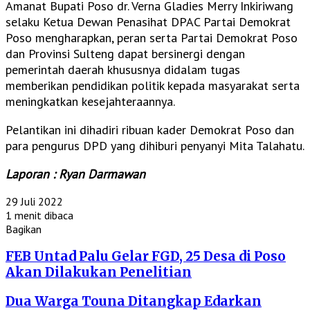
Amanat Bupati Poso dr. Verna Gladies Merry Inkiriwang
selaku Ketua Dewan Penasihat DPAC Partai Demokrat
Poso mengharapkan, peran serta Partai Demokrat Poso
dan Provinsi Sulteng dapat bersinergi dengan
pemerintah daerah khususnya didalam tugas
memberikan pendidikan politik kepada masyarakat serta
meningkatkan kesejahteraannya.
Pelantikan ini dihadiri ribuan kader Demokrat Poso dan
para pengurus DPD yang dihiburi penyanyi Mita Talahatu.
Laporan : Ryan Darmawan
29 Juli 2022
1 menit dibaca
Bagikan
Facebook
Twitter
WhatsApp
Telegram
Share
FEB Untad Palu Gelar FGD, 25 Desa di Poso
via
Email
Akan Dilakukan Penelitian
Dua Warga Touna Ditangkap Edarkan