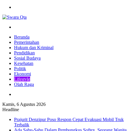
Menu
Pencarian
Beranda
Pemerintahan
Hukum dan Kriminal
Pendidikan
Sosial Budaya
Kesehatan
Politik
Ekonomi
Lifestyle
Olah Raga
Pencarian
Kamis, 6 Agustus 2026
Headline
Prajurit Denzipur Poso Respon Cepat Evakuasi Mobil Truk
Terbalik
Ada Sabu-Sabu Dalam Pembungkus Softex, Seorang Wanita