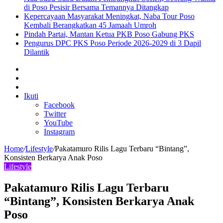
di Poso Pesisir Bersama Temannya Ditangkap
Kepercayaan Masyarakat Meningkat, Naba Tour Poso
Kembali Berangkatkan 45 Jamaah Umroh
Pindah Partai, Mantan Ketua PKB Poso Gabung PKS
Pengurus DPC PKS Poso Periode 2026-2029 di 3 Dapil
Dilantik
Sidebar
Artikel
lainnya
Log
In
Ikuti
Facebook
Twitter
YouTube
Instagram
Home
/
Lifestyle
/
Pakatamuro Rilis Lagu Terbaru “Bintang”,
Konsisten Berkarya Anak Poso
Lifestyle
Pakatamuro Rilis Lagu Terbaru
“Bintang”, Konsisten Berkarya Anak
Poso