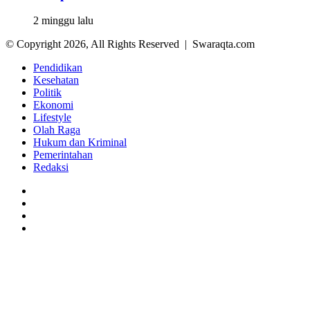
2 minggu lalu
© Copyright 2026, All Rights Reserved | Swaraqta.com
Pendidikan
Kesehatan
Politik
Ekonomi
Lifestyle
Olah Raga
Hukum dan Kriminal
Pemerintahan
Redaksi
Facebook
Twitter
YouTube
Instagram
Back
to
top
button