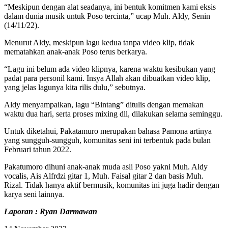
“Meskipun dengan alat seadanya, ini bentuk komitmen kami eksis
dalam dunia musik untuk Poso tercinta,” ucap Muh. Aldy, Senin
(14/11/22).
Menurut Aldy, meskipun lagu kedua tanpa video klip, tidak
mematahkan anak-anak Poso terus berkarya.
“Lagu ini belum ada video klipnya, karena waktu kesibukan yang
padat para personil kami. Insya Allah akan dibuatkan video klip,
yang jelas lagunya kita rilis dulu,” sebutnya.
Aldy menyampaikan, lagu “Bintang” ditulis dengan memakan
waktu dua hari, serta proses mixing dll, dilakukan selama seminggu.
Untuk diketahui, Pakatamuro merupakan bahasa Pamona artinya
yang sungguh-sungguh, komunitas seni ini terbentuk pada bulan
Februari tahun 2022.
Pakatumoro dihuni anak-anak muda asli Poso yakni Muh. Aldy
vocalis, Ais Alfrdzi gitar 1, Muh. Faisal gitar 2 dan basis Muh.
Rizal. Tidak hanya aktif bermusik, komunitas ini juga hadir dengan
karya seni lainnya.
Laporan : Ryan Darmawan