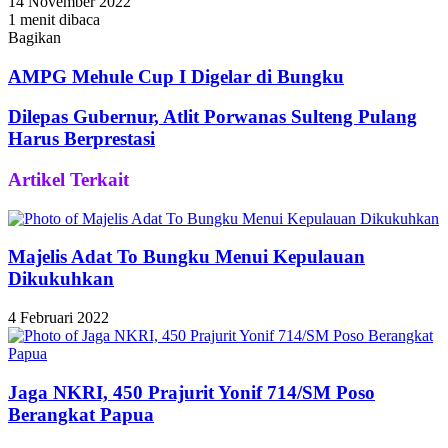
14 November 2022
1 menit dibaca
Bagikan
Facebook
Twitter
WhatsApp
Telegram
Share
via
AMPG Mehule Cup I Digelar di Bungku
Email
Dilepas Gubernur, Atlit Porwanas Sulteng Pulang
Harus Berprestasi
Artikel Terkait
Majelis Adat To Bungku Menui Kepulauan
Dikukuhkan
4 Februari 2022
Jaga NKRI, 450 Prajurit Yonif 714/SM Poso
Berangkat Papua