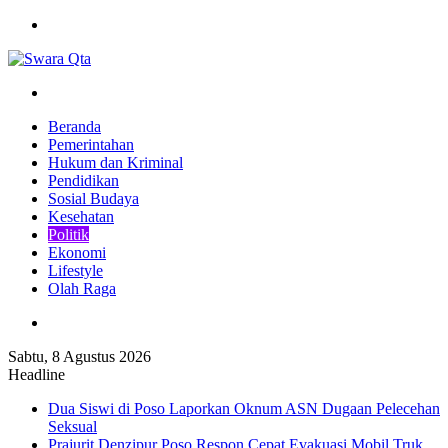
Menu
Pencarian
Beranda
Pemerintahan
Hukum dan Kriminal
Pendidikan
Sosial Budaya
Kesehatan
Politik
Ekonomi
Lifestyle
Olah Raga
Pencarian
Sabtu, 8 Agustus 2026
Headline
Dua Siswi di Poso Laporkan Oknum ASN Dugaan Pelecehan
Seksual
Prajurit Denzipur Poso Respon Cepat Evakuasi Mobil Truk