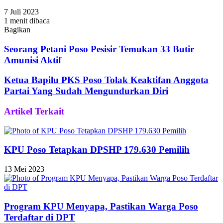
7 Juli 2023
1 menit dibaca
Bagikan
Facebook
Twitter
WhatsApp
Telegram
Share
via
Seorang Petani Poso Pesisir Temukan 33 Butir
Email
Amunisi Aktif
Ketua Bapilu PKS Poso Tolak Keaktifan Anggota
Partai Yang Sudah Mengundurkan Diri
Artikel Terkait
KPU Poso Tetapkan DPSHP 179.630 Pemilih
13 Mei 2023
Program KPU Menyapa, Pastikan Warga Poso
Terdaftar di DPT