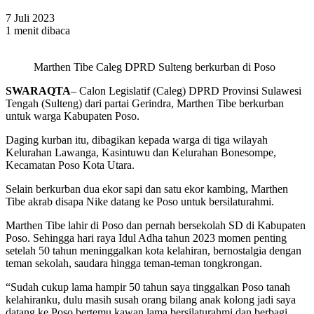
7 Juli 2023
1 menit dibaca
Marthen Tibe Caleg DPRD Sulteng berkurban di Poso
SWARAQTA
– Calon Legislatif (Caleg) DPRD Provinsi Sulawesi
Tengah (Sulteng) dari partai Gerindra, Marthen Tibe berkurban
untuk warga Kabupaten Poso.
Daging kurban itu, dibagikan kepada warga di tiga wilayah
Kelurahan Lawanga, Kasintuwu dan Kelurahan Bonesompe,
Kecamatan Poso Kota Utara.
Selain berkurban dua ekor sapi dan satu ekor kambing, Marthen
Tibe akrab disapa Nike datang ke Poso untuk bersilaturahmi.
Marthen Tibe lahir di Poso dan pernah bersekolah SD di Kabupaten
Poso. Sehingga hari raya Idul Adha tahun 2023 momen penting
setelah 50 tahun meninggalkan kota kelahiran, bernostalgia dengan
teman sekolah, saudara hingga teman-teman tongkrongan.
“Sudah cukup lama hampir 50 tahun saya tinggalkan Poso tanah
kelahiranku, dulu masih susah orang bilang anak kolong jadi saya
datang ke Poso bertemu kawan lama bersilaturahmi dan berbagi