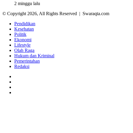
2 minggu lalu
© Copyright 2026, All Rights Reserved | Swaraqta.com
Pendidikan
Kesehatan
Politik
Ekonomi
Lifestyle
Olah Raga
Hukum dan Kriminal
Pemerintahan
Redaksi
Facebook
Twitter
YouTube
Instagram
Back
to
top
button