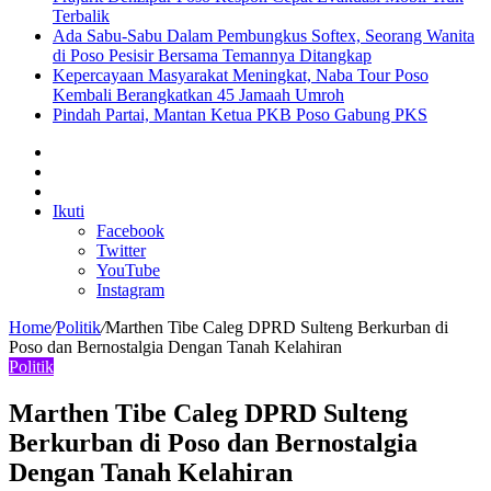
Terbalik
Ada Sabu-Sabu Dalam Pembungkus Softex, Seorang Wanita
di Poso Pesisir Bersama Temannya Ditangkap
Kepercayaan Masyarakat Meningkat, Naba Tour Poso
Kembali Berangkatkan 45 Jamaah Umroh
Pindah Partai, Mantan Ketua PKB Poso Gabung PKS
Sidebar
Artikel
lainnya
Log
In
Ikuti
Facebook
Twitter
YouTube
Instagram
Home
/
Politik
/
Marthen Tibe Caleg DPRD Sulteng Berkurban di
Poso dan Bernostalgia Dengan Tanah Kelahiran
Politik
Marthen Tibe Caleg DPRD Sulteng
Berkurban di Poso dan Bernostalgia
Dengan Tanah Kelahiran