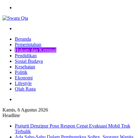
Menu
Pencarian
Beranda
Pemerintahan
Hukum dan Kriminal
Pendidikan
Sosial Budaya
Kesehatan
Politik
Ekonomi
Lifestyle
Olah Raga
Pencarian
Kamis, 6 Agustus 2026
Headline
Prajurit Denzipur Poso Respon Cepat Evakuasi Mobil Truk
Terbalik
Ada Sabu-Sabu Dalam Pembungkus Softex, Seorang Wanita