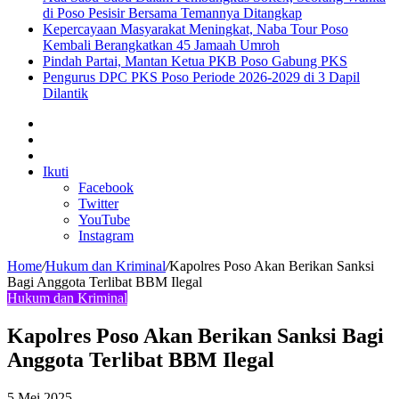
di Poso Pesisir Bersama Temannya Ditangkap
Kepercayaan Masyarakat Meningkat, Naba Tour Poso
Kembali Berangkatkan 45 Jamaah Umroh
Pindah Partai, Mantan Ketua PKB Poso Gabung PKS
Pengurus DPC PKS Poso Periode 2026-2029 di 3 Dapil
Dilantik
Sidebar
Artikel
lainnya
Log
In
Ikuti
Facebook
Twitter
YouTube
Instagram
Home
/
Hukum dan Kriminal
/
Kapolres Poso Akan Berikan Sanksi
Bagi Anggota Terlibat BBM Ilegal
Hukum dan Kriminal
Kapolres Poso Akan Berikan Sanksi Bagi
Anggota Terlibat BBM Ilegal
5 Mei 2025