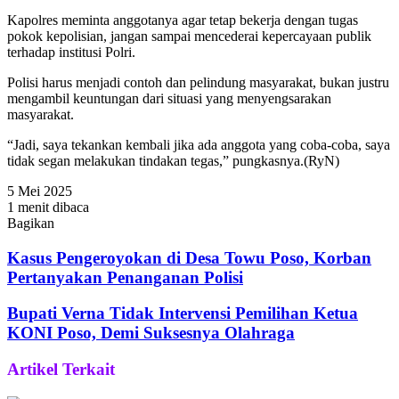
Kapolres meminta anggotanya agar tetap bekerja dengan tugas
pokok kepolisian, jangan sampai mencederai kepercayaan publik
terhadap institusi Polri.
Polisi harus menjadi contoh dan pelindung masyarakat, bukan justru
mengambil keuntungan dari situasi yang menyengsarakan
masyarakat.
“Jadi, saya tekankan kembali jika ada anggota yang coba-coba, saya
tidak segan melakukan tindakan tegas,” pungkasnya.(RyN)
5 Mei 2025
1 menit dibaca
Bagikan
Facebook
Twitter
WhatsApp
Telegram
Share
via
Kasus Pengeroyokan di Desa Towu Poso, Korban
Email
Pertanyakan Penanganan Polisi
Bupati Verna Tidak Intervensi Pemilihan Ketua
KONI Poso, Demi Suksesnya Olahraga
Artikel Terkait