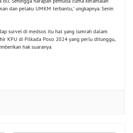
ya dll. Sehingga harapan pemuda cuma keramaian
aman dan pelaku UMKM terbantu,” ungkapnya. Senin
adap survei di medsos itu hal yang lumrah dalam
akhir KPU di Pilkada Poso 2024 yang perlu ditunggu,
mberikan hak suaranya.