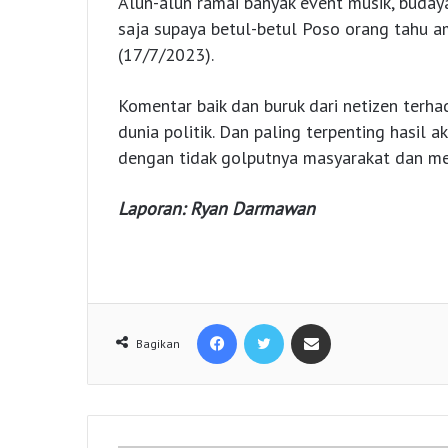
Alun-alun ramai banyak event musik, buda
saja supaya betul-betul Poso orang tahu 
(17/7/2023).
Komentar baik dan buruk dari netizen terh
dunia politik. Dan paling terpenting hasil 
dengan tidak golputnya masyarakat dan me
Laporan: Ryan Darmawan
Facebook
Twitter
Share via Email
Bagikan