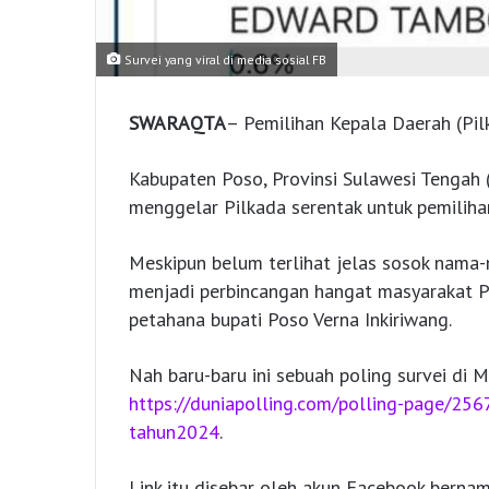
Survei yang viral di media sosial FB
SWARAQTA
– Pemilihan Kepala Daerah (Pil
Kabupaten Poso, Provinsi Sulawesi Tengah 
menggelar Pilkada serentak untuk pemiliha
Meskipun belum terlihat jelas sosok nama-
menjadi perbincangan hangat masyarakat P
petahana bupati Poso Verna Inkiriwang.
Nah baru-baru ini sebuah poling survei di 
https://duniapolling.com/polling-page/256
tahun2024
.
Link itu disebar oleh akun Facebook berna