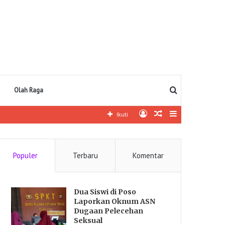
Pencarian
Olah Raga
Log
Artikel
Sidebar
Ikuti
In
lainnya
Populer
Terbaru
Komentar
Dua Siswi di Poso
Laporkan Oknum ASN
Dugaan Pelecehan
Seksual