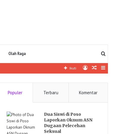
Pencarian
Olah Raga
Log
Artikel
Sidebar
Ikuti
In
lainnya
Populer
Terbaru
Komentar
Dua Siswi di Poso
Laporkan Oknum ASN
Dugaan Pelecehan
Seksual