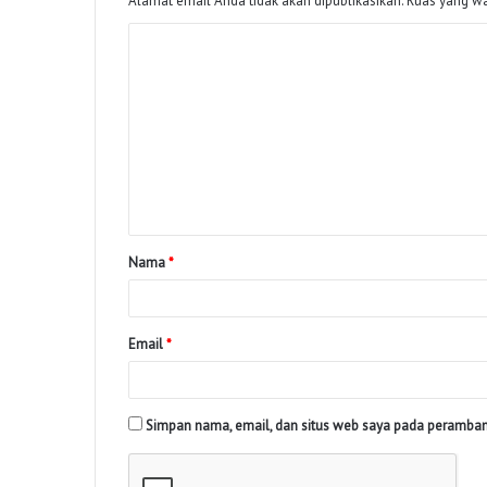
Alamat email Anda tidak akan dipublikasikan.
Ruas yang wa
Nama
*
Email
*
Simpan nama, email, dan situs web saya pada peramban 