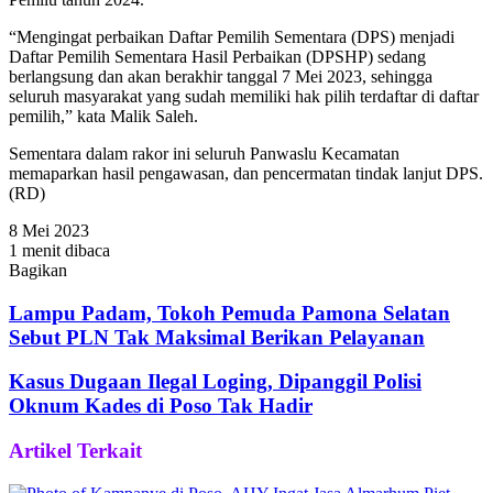
“Mengingat perbaikan Daftar Pemilih Sementara (DPS) menjadi
Daftar Pemilih Sementara Hasil Perbaikan (DPSHP) sedang
berlangsung dan akan berakhir tanggal 7 Mei 2023, sehingga
seluruh masyarakat yang sudah memiliki hak pilih terdaftar di daftar
pemilih,” kata Malik Saleh.
Sementara dalam rakor ini seluruh Panwaslu Kecamatan
memaparkan hasil pengawasan, dan pencermatan tindak lanjut DPS.
(RD)
8 Mei 2023
1 menit dibaca
Bagikan
Facebook
Twitter
WhatsApp
Telegram
Share
via
Lampu Padam, Tokoh Pemuda Pamona Selatan
Email
Sebut PLN Tak Maksimal Berikan Pelayanan
Kasus Dugaan Ilegal Loging, Dipanggil Polisi
Oknum Kades di Poso Tak Hadir
Artikel Terkait