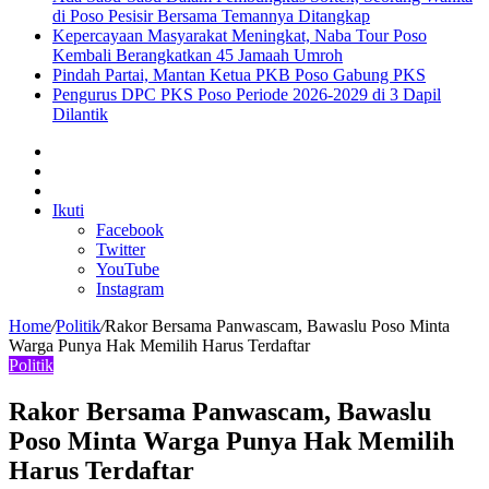
di Poso Pesisir Bersama Temannya Ditangkap
Kepercayaan Masyarakat Meningkat, Naba Tour Poso
Kembali Berangkatkan 45 Jamaah Umroh
Pindah Partai, Mantan Ketua PKB Poso Gabung PKS
Pengurus DPC PKS Poso Periode 2026-2029 di 3 Dapil
Dilantik
Sidebar
Artikel
lainnya
Log
In
Ikuti
Facebook
Twitter
YouTube
Instagram
Home
/
Politik
/
Rakor Bersama Panwascam, Bawaslu Poso Minta
Warga Punya Hak Memilih Harus Terdaftar
Politik
Rakor Bersama Panwascam, Bawaslu
Poso Minta Warga Punya Hak Memilih
Harus Terdaftar