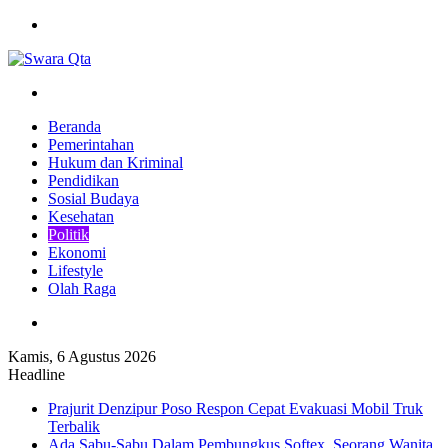
Menu
Pencarian
Beranda
Pemerintahan
Hukum dan Kriminal
Pendidikan
Sosial Budaya
Kesehatan
Politik
Ekonomi
Lifestyle
Olah Raga
Pencarian
Kamis, 6 Agustus 2026
Headline
Prajurit Denzipur Poso Respon Cepat Evakuasi Mobil Truk
Terbalik
Ada Sabu-Sabu Dalam Pembungkus Softex, Seorang Wanita