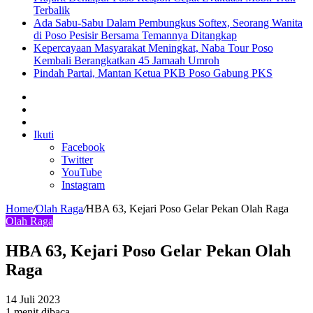
Terbalik
Ada Sabu-Sabu Dalam Pembungkus Softex, Seorang Wanita
di Poso Pesisir Bersama Temannya Ditangkap
Kepercayaan Masyarakat Meningkat, Naba Tour Poso
Kembali Berangkatkan 45 Jamaah Umroh
Pindah Partai, Mantan Ketua PKB Poso Gabung PKS
Sidebar
Artikel
lainnya
Log
In
Ikuti
Facebook
Twitter
YouTube
Instagram
Home
/
Olah Raga
/
HBA 63, Kejari Poso Gelar Pekan Olah Raga
Olah Raga
HBA 63, Kejari Poso Gelar Pekan Olah
Raga
14 Juli 2023
1 menit dibaca