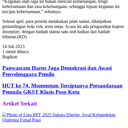
“Kegiatan olah raga ini bukan mencari kemenangan, tetapi
kebersamaan dan rasa kekeluargaan, sehingga tujuan kegiatan ini
tercipta kebersamaan,” sebutnya.
Selesai apel, para peserta melakukan jalan santai, dilanjutkan
pertandingan bola voli, tenis meja. Acara ini ada pengundian kupon
doorprize, dengan hadiah utama satu unit kulkas dan hadiah
hiburan.(RD)
14 Juli 2023
1 menit dibaca
Bagikan
Facebook
Twitter
WhatsApp
Telegram
Share
via
Panwascam Harus Jaga Demokrasi dan Awasi
Email
Penyelenggara Pemilu
HUT ke 74, Momentum Terciptanya Persaudaraan
Pemuda GKST Klasis Poso Kota
Artikel Terkait