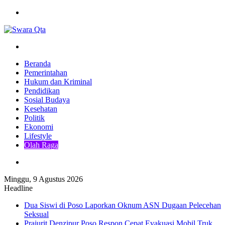
Menu
Pencarian
Beranda
Pemerintahan
Hukum dan Kriminal
Pendidikan
Sosial Budaya
Kesehatan
Politik
Ekonomi
Lifestyle
Olah Raga
Pencarian
Minggu, 9 Agustus 2026
Headline
Dua Siswi di Poso Laporkan Oknum ASN Dugaan Pelecehan
Seksual
Prajurit Denzipur Poso Respon Cepat Evakuasi Mobil Truk