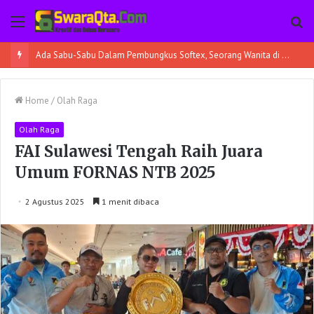
Menu
Pe
Ada Sabu-Sabu Dalam Pembungkus Softex, Seorang Wanita di Poso Pesisir Bersama Temannya Ditangkap
Home
/
Olah Raga
Olah Raga
FAI Sulawesi Tengah Raih Juara
Umum FORNAS NTB 2025
2 Agustus 2025
1 menit dibaca