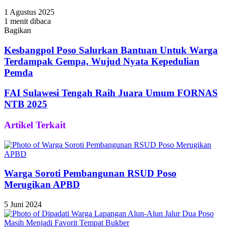
1 Agustus 2025
1 menit dibaca
Bagikan
Facebook
Twitter
WhatsApp
Telegram
Share
via
Kesbangpol Poso Salurkan Bantuan Untuk Warga
Email
Terdampak Gempa, Wujud Nyata Kepedulian
Pemda
FAI Sulawesi Tengah Raih Juara Umum FORNAS
NTB 2025
Artikel Terkait
Warga Soroti Pembangunan RSUD Poso
Merugikan APBD
5 Juni 2024