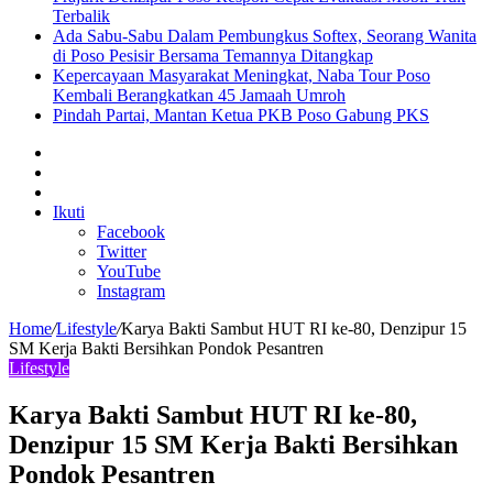
Terbalik
Ada Sabu-Sabu Dalam Pembungkus Softex, Seorang Wanita
di Poso Pesisir Bersama Temannya Ditangkap
Kepercayaan Masyarakat Meningkat, Naba Tour Poso
Kembali Berangkatkan 45 Jamaah Umroh
Pindah Partai, Mantan Ketua PKB Poso Gabung PKS
Sidebar
Artikel
lainnya
Log
In
Ikuti
Facebook
Twitter
YouTube
Instagram
Home
/
Lifestyle
/
Karya Bakti Sambut HUT RI ke-80, Denzipur 15
SM Kerja Bakti Bersihkan Pondok Pesantren
Lifestyle
Karya Bakti Sambut HUT RI ke-80,
Denzipur 15 SM Kerja Bakti Bersihkan
Pondok Pesantren