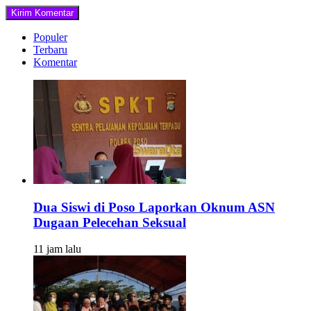
Populer
Terbaru
Komentar
Dua Siswi di Poso Laporkan Oknum ASN
Dugaan Pelecehan Seksual
11 jam lalu