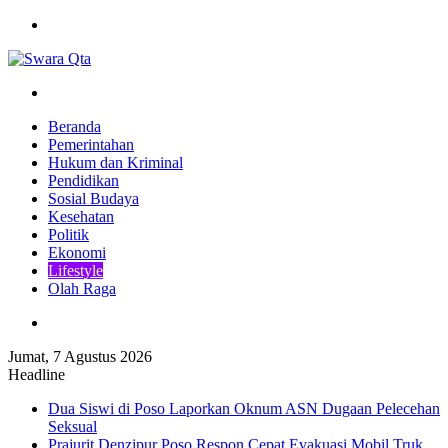
Menu
Pencarian
Beranda
Pemerintahan
Hukum dan Kriminal
Pendidikan
Sosial Budaya
Kesehatan
Politik
Ekonomi
Lifestyle
Olah Raga
Pencarian
Jumat, 7 Agustus 2026
Headline
Dua Siswi di Poso Laporkan Oknum ASN Dugaan Pelecehan
Seksual
Prajurit Denzipur Poso Respon Cepat Evakuasi Mobil Truk