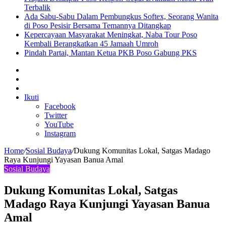
Terbalik
Ada Sabu-Sabu Dalam Pembungkus Softex, Seorang Wanita
di Poso Pesisir Bersama Temannya Ditangkap
Kepercayaan Masyarakat Meningkat, Naba Tour Poso
Kembali Berangkatkan 45 Jamaah Umroh
Pindah Partai, Mantan Ketua PKB Poso Gabung PKS
Sidebar
Artikel
lainnya
Log
In
Ikuti
Facebook
Twitter
YouTube
Instagram
Home
/
Sosial Budaya
/
Dukung Komunitas Lokal, Satgas Madago
Raya Kunjungi Yayasan Banua Amal
Sosial Budaya
Dukung Komunitas Lokal, Satgas
Madago Raya Kunjungi Yayasan Banua
Amal