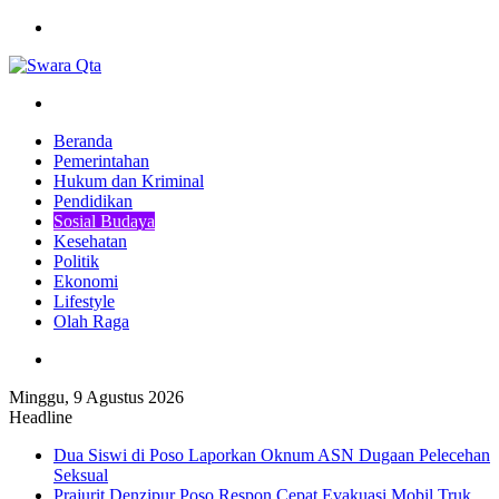
Menu
Pencarian
Beranda
Pemerintahan
Hukum dan Kriminal
Pendidikan
Sosial Budaya
Kesehatan
Politik
Ekonomi
Lifestyle
Olah Raga
Pencarian
Minggu, 9 Agustus 2026
Headline
Dua Siswi di Poso Laporkan Oknum ASN Dugaan Pelecehan
Seksual
Prajurit Denzipur Poso Respon Cepat Evakuasi Mobil Truk