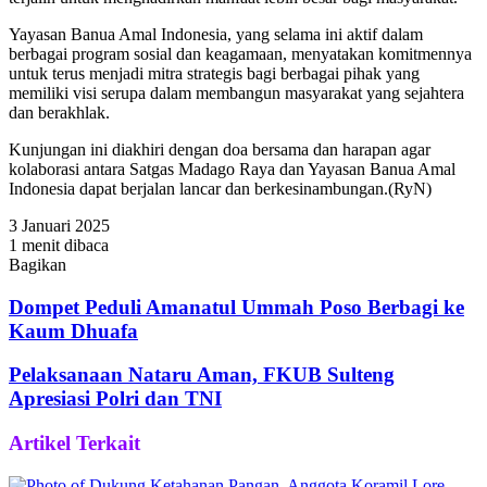
Yayasan Banua Amal Indonesia, yang selama ini aktif dalam
berbagai program sosial dan keagamaan, menyatakan komitmennya
untuk terus menjadi mitra strategis bagi berbagai pihak yang
memiliki visi serupa dalam membangun masyarakat yang sejahtera
dan berakhlak.
Kunjungan ini diakhiri dengan doa bersama dan harapan agar
kolaborasi antara Satgas Madago Raya dan Yayasan Banua Amal
Indonesia dapat berjalan lancar dan berkesinambungan.(RyN)
3 Januari 2025
1 menit dibaca
Bagikan
Facebook
Twitter
WhatsApp
Telegram
Share
via
Dompet Peduli Amanatul Ummah Poso Berbagi ke
Email
Kaum Dhuafa
Pelaksanaan Nataru Aman, FKUB Sulteng
Apresiasi Polri dan TNI
Artikel Terkait