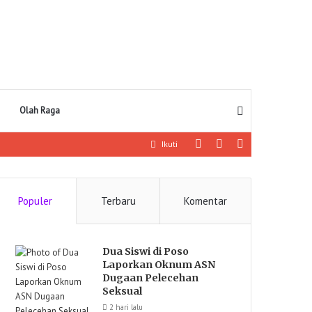
Pencarian
Olah Raga
Log
Artikel
Sidebar
Ikuti
In
lainnya
Populer
Terbaru
Komentar
Dua Siswi di Poso
Laporkan Oknum ASN
Dugaan Pelecehan
Seksual
2 hari lalu