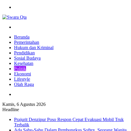
Menu
Pencarian
Beranda
Pemerintahan
Hukum dan Kriminal
Pendidikan
Sosial Budaya
Kesehatan
Politik
Ekonomi
Lifestyle
Olah Raga
Pencarian
Kamis, 6 Agustus 2026
Headline
Prajurit Denzipur Poso Respon Cepat Evakuasi Mobil Truk
Terbalik
Ada Sabu-Sabu Dalam Pembungkus Softex, Seorang Wanita