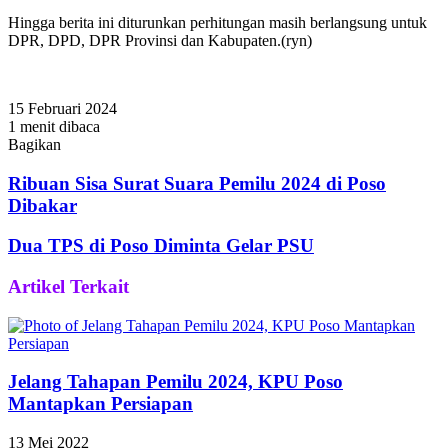
Hingga berita ini diturunkan perhitungan masih berlangsung untuk
DPR, DPD, DPR Provinsi dan Kabupaten.(ryn)
15 Februari 2024
1 menit dibaca
Bagikan
Facebook
Twitter
WhatsApp
Telegram
Share
via
Ribuan Sisa Surat Suara Pemilu 2024 di Poso
Email
Dibakar
Dua TPS di Poso Diminta Gelar PSU
Artikel Terkait
Jelang Tahapan Pemilu 2024, KPU Poso
Mantapkan Persiapan
13 Mei 2022