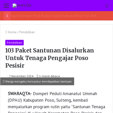
Menu
Pe
Home
/
Pendidikan
Pendidikan
103 Paket Santunan Disalurkan
Untuk Tenaga Pengajar Poso
Pesisir
7 November 2024
1 menit dibaca
Warga mengaku bersyukur mendapatkan bantuan
SWARAQTA-
Dompet Peduli Amanatul Ummah
(DPAU) Kabupaten Poso, Sulteng, kembali
menyalurkan program rutin yaitu “Santunan Tenaga