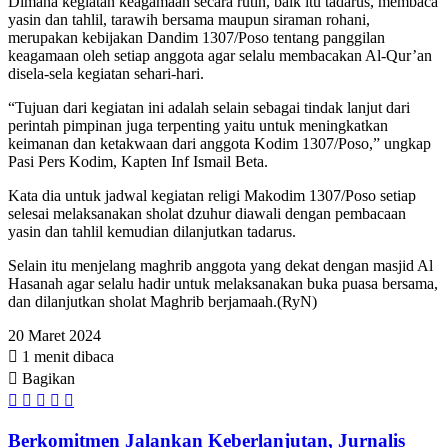
Dimana kegiatan keagamaan secara rutin, baik itu tadarus, membaca
yasin dan tahlil, tarawih bersama maupun siraman rohani,
merupakan kebijakan Dandim 1307/Poso tentang panggilan
keagamaan oleh setiap anggota agar selalu membacakan Al-Qur’an
disela-sela kegiatan sehari-hari.
“Tujuan dari kegiatan ini adalah selain sebagai tindak lanjut dari
perintah pimpinan juga terpenting yaitu untuk meningkatkan
keimanan dan ketakwaan dari anggota Kodim 1307/Poso,” ungkap
Pasi Pers Kodim, Kapten Inf Ismail Beta.
Kata dia untuk jadwal kegiatan religi Makodim 1307/Poso setiap
selesai melaksanakan sholat dzuhur diawali dengan pembacaan
yasin dan tahlil kemudian dilanjutkan tadarus.
Selain itu menjelang maghrib anggota yang dekat dengan masjid Al
Hasanah agar selalu hadir untuk melaksanakan buka puasa bersama,
dan dilanjutkan sholat Maghrib berjamaah.(RyN)
20 Maret 2024
1 menit dibaca
Bagikan
Facebook
Twitter
WhatsApp
Telegram
Share
via
Email
Berkomitmen Jalankan Keberlanjutan, Jurnalis