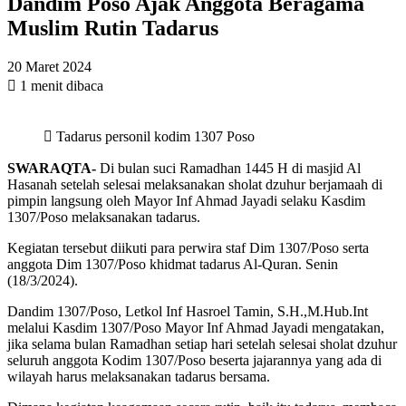
Dandim Poso Ajak Anggota Beragama
Muslim Rutin Tadarus
20 Maret 2024
1 menit dibaca
Tadarus personil kodim 1307 Poso
SWARAQTA-
Di bulan suci Ramadhan 1445 H di masjid Al
Hasanah setelah selesai melaksanakan sholat dzuhur berjamaah di
pimpin langsung oleh Mayor Inf Ahmad Jayadi selaku Kasdim
1307/Poso melaksanakan tadarus.
Kegiatan tersebut diikuti para perwira staf Dim 1307/Poso serta
anggota Dim 1307/Poso khidmat tadarus Al-Quran. Senin
(18/3/2024).
Dandim 1307/Poso, Letkol Inf Hasroel Tamin, S.H.,M.Hub.Int
melalui Kasdim 1307/Poso Mayor Inf Ahmad Jayadi mengatakan,
jika selama bulan Ramadhan setiap hari setelah selesai sholat dzuhur
seluruh anggota Kodim 1307/Poso beserta jajarannya yang ada di
wilayah harus melaksanakan tadarus bersama.