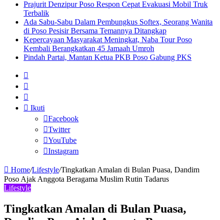
Prajurit Denzipur Poso Respon Cepat Evakuasi Mobil Truk
Terbalik
Ada Sabu-Sabu Dalam Pembungkus Softex, Seorang Wanita
di Poso Pesisir Bersama Temannya Ditangkap
Kepercayaan Masyarakat Meningkat, Naba Tour Poso
Kembali Berangkatkan 45 Jamaah Umroh
Pindah Partai, Mantan Ketua PKB Poso Gabung PKS
Sidebar
Artikel
lainnya
Log
In
Ikuti
Facebook
Twitter
YouTube
Instagram
Home
/
Lifestyle
/
Tingkatkan Amalan di Bulan Puasa, Dandim
Poso Ajak Anggota Beragama Muslim Rutin Tadarus
Lifestyle
Tingkatkan Amalan di Bulan Puasa,