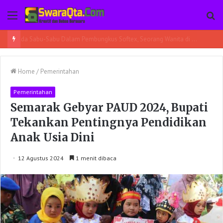
Menu
Pe
Ada Sabu-Sabu Dalam Pembungkus Softex, Seorang Wanita di Poso Pesisir Bersama Temannya Ditangkap
Home
/
Pemerintahan
Pemerintahan
Semarak Gebyar PAUD 2024, Bupati
Tekankan Pentingnya Pendidikan
Anak Usia Dini
12 Agustus 2024
1 menit dibaca