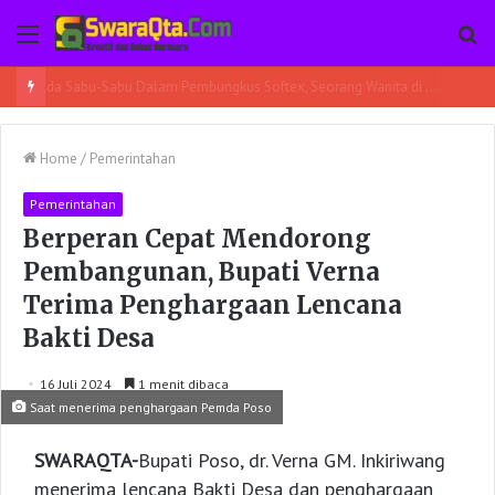
Menu
Pe
Ada Sabu-Sabu Dalam Pembungkus Softex, Seorang Wanita di Poso Pesisir Bersama Temannya Ditangkap
Home
/
Pemerintahan
Pemerintahan
Berperan Cepat Mendorong
Pembangunan, Bupati Verna
Terima Penghargaan Lencana
Bakti Desa
16 Juli 2024
1 menit dibaca
Saat menerima penghargaan Pemda Poso
SWARAQTA-
Bupati Poso, dr. Verna GM. Inkiriwang
menerima lencana Bakti Desa dan penghargaan