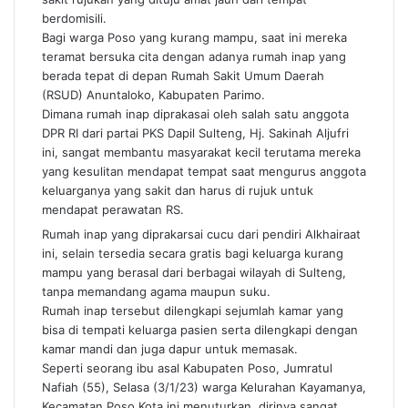
berdomisili.
Bagi warga Poso yang kurang mampu, saat ini mereka
teramat bersuka cita dengan adanya rumah inap yang
berada tepat di depan Rumah Sakit Umum Daerah
(RSUD) Anuntaloko, Kabupaten Parimo.
Dimana rumah inap diprakasai oleh salah satu anggota
DPR RI dari partai PKS Dapil Sulteng, Hj. Sakinah Aljufri
ini, sangat membantu masyarakat kecil terutama mereka
yang kesulitan mendapat tempat saat mengurus anggota
keluarganya yang sakit dan harus di rujuk untuk
mendapat perawatan RS.
Rumah inap yang diprakarsai cucu dari pendiri Alkhairaat
ini, selain tersedia secara gratis bagi keluarga kurang
mampu yang berasal dari berbagai wilayah di Sulteng,
tanpa memandang agama maupun suku.
Rumah inap tersebut dilengkapi sejumlah kamar yang
bisa di tempati keluarga pasien serta dilengkapi dengan
kamar mandi dan juga dapur untuk memasak.
Seperti seorang ibu asal Kabupaten Poso, Jumratul
Nafiah (55), Selasa (3/1/23) warga Kelurahan Kayamanya,
Kecamatan Poso Kota ini menuturkan, dirinya sangat