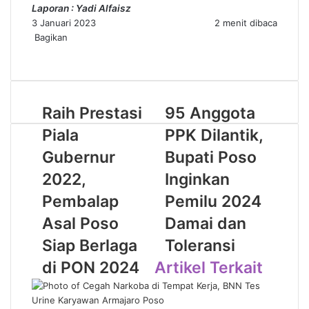
Laporan : Yadi Alfaisz
3 Januari 2023
2 menit dibaca
Bagikan
Facebook
Twitter
WhatsApp
Telegram
Share
via
Email
Raih Prestasi
95 Anggota
Piala
PPK Dilantik,
Gubernur
Bupati Poso
2022,
Inginkan
Pembalap
Pemilu 2024
Asal Poso
Damai dan
Siap Berlaga
Toleransi
di PON 2024
Artikel Terkait