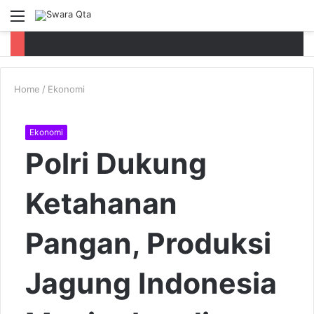
Menu
P
Home
/
Ekonomi
Ekonomi
Polri Dukung
Ketahanan
Pangan, Produksi
Jagung Indonesia