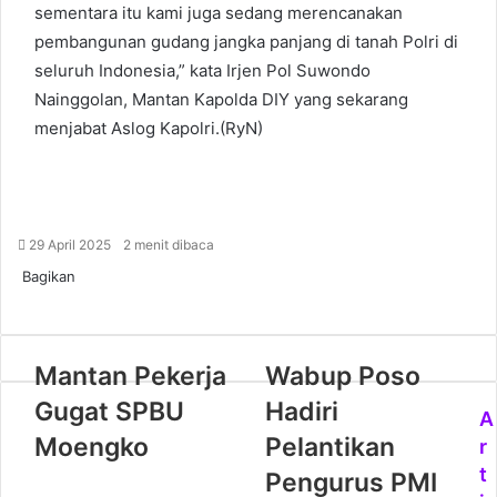
sementara itu kami juga sedang merencanakan
pembangunan gudang jangka panjang di tanah Polri di
seluruh Indonesia,” kata Irjen Pol Suwondo
Nainggolan, Mantan Kapolda DIY yang sekarang
menjabat Aslog Kapolri.(RyN)
29 April 2025
2 menit dibaca
Bagikan
Facebook
Twitter
WhatsApp
Telegram
Share
via
Email
Mantan Pekerja
Wabup Poso
Gugat SPBU
Hadiri
A
Moengko
Pelantikan
r
t
Pengurus PMI