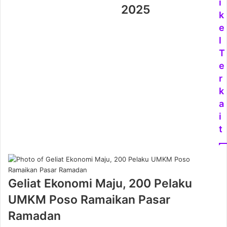
i
2025
k
e
l
T
e
r
k
a
i
t
Geliat Ekonomi Maju, 200 Pelaku
UMKM Poso Ramaikan Pasar
Ramadan