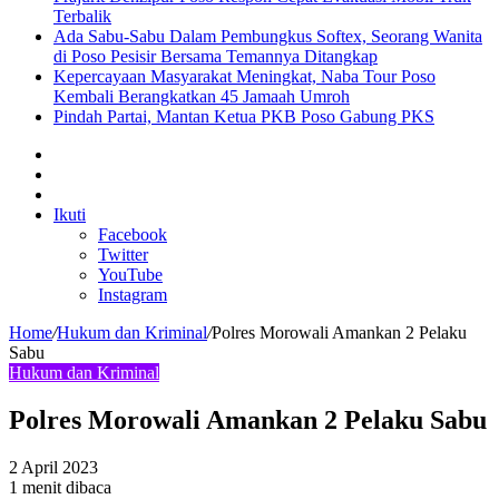
Terbalik
Ada Sabu-Sabu Dalam Pembungkus Softex, Seorang Wanita
di Poso Pesisir Bersama Temannya Ditangkap
Kepercayaan Masyarakat Meningkat, Naba Tour Poso
Kembali Berangkatkan 45 Jamaah Umroh
Pindah Partai, Mantan Ketua PKB Poso Gabung PKS
Sidebar
Artikel
lainnya
Log
In
Ikuti
Facebook
Twitter
YouTube
Instagram
Home
/
Hukum dan Kriminal
/
Polres Morowali Amankan 2 Pelaku
Sabu
Hukum dan Kriminal
Polres Morowali Amankan 2 Pelaku Sabu
2 April 2023
1 menit dibaca