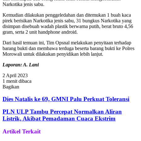
Narkotika jenis sabu.
Kemudian dilakukan penggeledahan dan ditemukan 1 buah kaca
pirek berisikan Narkotika jenis sabu, 31 bungkus Narkotika yang
disimpan disebuah wadah plastik berwarna putih, berat bruto 4,56
gram, serta 2 unit handphone android.
Dari hasil temuan ini, Tim Opsnal melakukan penyitaan terhadap
barang bukti dan membawa terduga beserta barang bukti ke Polres
Morowali untuk dilakukan penyidikan lebih lanjut.
Laporan: A. Lani
2 April 2023
1 menit dibaca
Bagikan
Facebook
Twitter
WhatsApp
Telegram
Share
via
Dies Natalis ke 69, GMNI Palu Perkuat Toleransi
Email
PLN ULP Tambu Percepat Normalkan Aliran
Listrik, Akibat Pemadaman Cuaca Ekstrim
Artikel Terkait