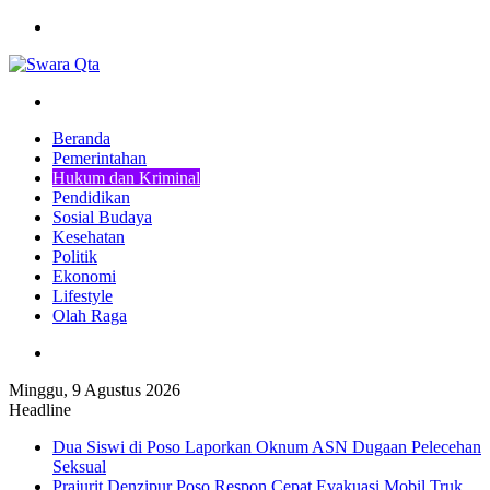
Menu
Pencarian
Beranda
Pemerintahan
Hukum dan Kriminal
Pendidikan
Sosial Budaya
Kesehatan
Politik
Ekonomi
Lifestyle
Olah Raga
Pencarian
Minggu, 9 Agustus 2026
Headline
Dua Siswi di Poso Laporkan Oknum ASN Dugaan Pelecehan
Seksual
Prajurit Denzipur Poso Respon Cepat Evakuasi Mobil Truk