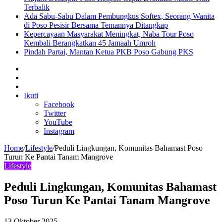
Terbalik
Ada Sabu-Sabu Dalam Pembungkus Softex, Seorang Wanita
di Poso Pesisir Bersama Temannya Ditangkap
Kepercayaan Masyarakat Meningkat, Naba Tour Poso
Kembali Berangkatkan 45 Jamaah Umroh
Pindah Partai, Mantan Ketua PKB Poso Gabung PKS
Sidebar
Artikel
lainnya
Log
In
Ikuti
Facebook
Twitter
YouTube
Instagram
Home
/
Lifestyle
/
Peduli Lingkungan, Komunitas Bahamast Poso
Turun Ke Pantai Tanam Mangrove
Lifestyle
Peduli Lingkungan, Komunitas Bahamast
Poso Turun Ke Pantai Tanam Mangrove
13 Oktober 2025