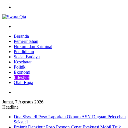
Menu
Pencarian
Beranda
Pemerintahan
Hukum dan Kriminal
Pendidikan
Sosial Budaya
Kesehatan
Politik
Ekonomi
Lifestyle
Olah Raga
Pencarian
Jumat, 7 Agustus 2026
Headline
Dua Siswi di Poso Laporkan Oknum ASN Dugaan Pelecehan
Seksual
Prajurit Denzipur Poso Respon Cepat Evakuasi Mobil Truk