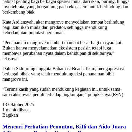
habitat penting bagi berbagai spesies mulai dari ikan, burung, hingga
invertebrata, yang bergantung pada ekosistem untuk berlindung dan
berkembang biak.
Kata Ardiansyah, akar mangrove menyediakan tempat berlindung
bagi ikan-ikan muda dari predator, sehingga mendukung
keberlanjutan populasi perikanan.
“Penanaman mangrove memberi manfaat besar bagi masyarakat.
Bukan hanya menyelamatkan ekosistem pesisir, tetapi juga
membawa perubahan nyata dalam kehidupan di sekitarnya,”
jelasnya.
Dahlia Sidunrung anggota Bahamast Beach Team, mengapresiasi
berbagai pihak yang telah mendukung aksi penanaman bibit
mangrove ini.
“Terima kasih yang sudah mendukung kegiatan ini, untuk sama-
sama aksi nyata peduli terhadap lingkungan,” pungkasnya.(RyN)
13 Oktober 2025
1 menit dibaca
Bagikan
Facebook
Twitter
WhatsApp
Telegram
Share
via
Mencuri Perhatian Penonton, Kifli dan Aido Juara
Email