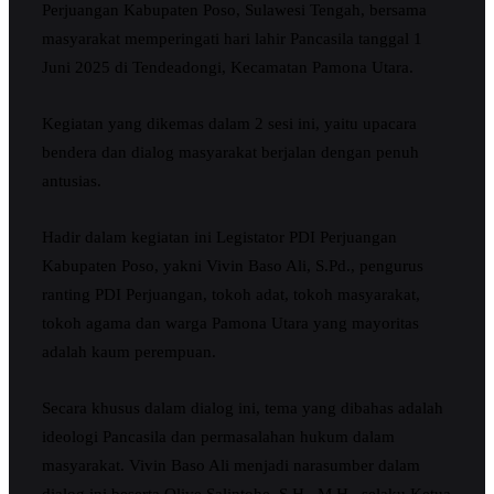
Perjuangan Kabupaten Poso, Sulawesi Tengah, bersama
masyarakat memperingati hari lahir Pancasila tanggal 1
Juni 2025 di Tendeadongi, Kecamatan Pamona Utara.
Kegiatan yang dikemas dalam 2 sesi ini, yaitu upacara
bendera dan dialog masyarakat berjalan dengan penuh
antusias.
Hadir dalam kegiatan ini Legistator PDI Perjuangan
Kabupaten Poso, yakni Vivin Baso Ali, S.Pd., pengurus
ranting PDI Perjuangan, tokoh adat, tokoh masyarakat,
tokoh agama dan warga Pamona Utara yang mayoritas
adalah kaum perempuan.
Secara khusus dalam dialog ini, tema yang dibahas adalah
ideologi Pancasila dan permasalahan hukum dalam
masyarakat. Vivin Baso Ali menjadi narasumber dalam
dialog ini beserta Olive Salintohe, S.H., M.H., selaku Ketua