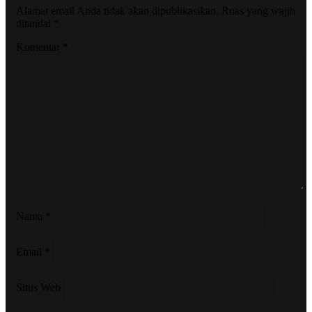
Alamat email Anda tidak akan dipublikasikan.
Ruas yang wajib
ditandai
*
Komentar
*
Nama
*
Email
*
Situs Web