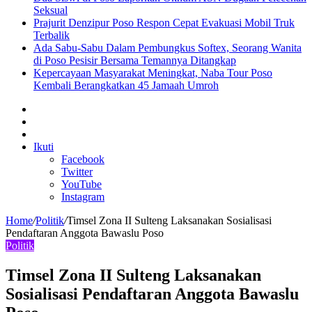
Seksual
Prajurit Denzipur Poso Respon Cepat Evakuasi Mobil Truk
Terbalik
Ada Sabu-Sabu Dalam Pembungkus Softex, Seorang Wanita
di Poso Pesisir Bersama Temannya Ditangkap
Kepercayaan Masyarakat Meningkat, Naba Tour Poso
Kembali Berangkatkan 45 Jamaah Umroh
Sidebar
Artikel
lainnya
Log
In
Ikuti
Facebook
Twitter
YouTube
Instagram
Home
/
Politik
/
Timsel Zona II Sulteng Laksanakan Sosialisasi
Pendaftaran Anggota Bawaslu Poso
Politik
Timsel Zona II Sulteng Laksanakan
Sosialisasi Pendaftaran Anggota Bawaslu