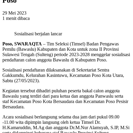
Poso
29 Mei 2023
1 menit dibaca
Sosialisasi berjalan lancar
Poso, SWARAQTA
– Tim Seleksi (Timsel) Badan Pengawas
Pemilu (Bawaslu) Kabupaten dan Kota untuk zona II Provinsi
Sulawesi Tengah (Sulteng) periode 2023-2028 menggelar sosialisasi
pendaftaran calon anggota Bawaslu di Kabupaten Poso.
Sosialisasi pendaftaran dilaksanakan di Sekretariat Sentra
Gakkumdu, Kelurahan Kasintuwu, Kecamatan Poso Kota Utara,
Sabtu (27/05/2023).
Kegiatan tersebut dihadiri puluhan peserta bakal calon anggota
Bawaslu yang terdiri dari para ketua dan anggota Panwaslu serta
staf Kecamatan Poso Kota Bersaudara dan Kecamatan Poso Pesisir
Bersaudara.
Acara sosialisasi berlangsung selama dua jam dari pukul 09.00
-11.00 wita dipimpin langsung oleh ketua Timsel Dr.
H.Kamaruddin, M.Ag dan anggota Dr.M.Nur Alamsyah, S.IP, M.Si
serta didampingi beberapa staf Bawaslu Provinsi Sulteng.