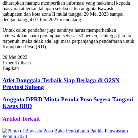
diharapkan mampu memberikan informasi yang maksimal kepada
masyarakat terkait tahapan seleksi calon anggota Bawaslu
kabupaten dan kota zona II mulai tanggal 29 Mei 2023 sampai
dengan tanggal 07 Juni 2023 mendatang.
Untuk calon pendaftar juga nantinya harus memperhatikan
keterwakilan suara perempuan sebesar 30 persen, sehingga jika itu
terpenuhi maka tidak ada lagi masa perpanjangan pendaftaran untuk
Kabupaten Poso.(RD)
29 Mei 2023
1 menit dibaca
Bagikan
Facebook
Twitter
WhatsApp
Telegram
Share
via
Atlet Donggala Terbaik Siap Berlaga di O2SN
Email
Provinsi Sulteng
Anggota DPRD Minta Pemda Poso Segera Tangani
Kasus DBD
Artikel Terkait