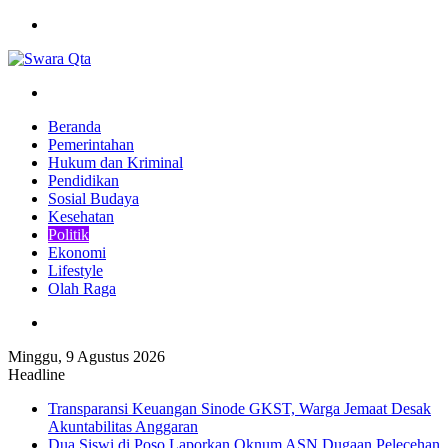
Menu
Pencarian
Beranda
Pemerintahan
Hukum dan Kriminal
Pendidikan
Sosial Budaya
Kesehatan
Politik
Ekonomi
Lifestyle
Olah Raga
Pencarian
Minggu, 9 Agustus 2026
Headline
Transparansi Keuangan Sinode GKST, Warga Jemaat Desak
Akuntabilitas Anggaran
Dua Siswi di Poso Laporkan Oknum ASN Dugaan Pelecehan