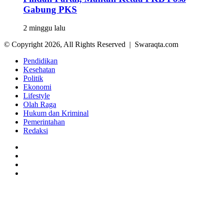
Gabung PKS
2 minggu lalu
© Copyright 2026, All Rights Reserved | Swaraqta.com
Pendidikan
Kesehatan
Politik
Ekonomi
Lifestyle
Olah Raga
Hukum dan Kriminal
Pemerintahan
Redaksi
Facebook
Twitter
YouTube
Instagram
Back
to
top
button