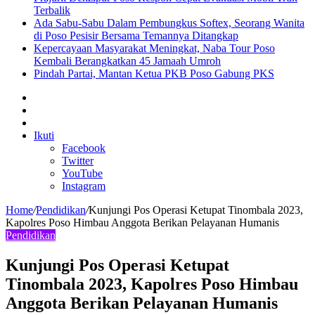
Terbalik
Ada Sabu-Sabu Dalam Pembungkus Softex, Seorang Wanita
di Poso Pesisir Bersama Temannya Ditangkap
Kepercayaan Masyarakat Meningkat, Naba Tour Poso
Kembali Berangkatkan 45 Jamaah Umroh
Pindah Partai, Mantan Ketua PKB Poso Gabung PKS
Sidebar
Artikel
lainnya
Log
In
Ikuti
Facebook
Twitter
YouTube
Instagram
Home
/
Pendidikan
/
Kunjungi Pos Operasi Ketupat Tinombala 2023,
Kapolres Poso Himbau Anggota Berikan Pelayanan Humanis
Pendidikan
Kunjungi Pos Operasi Ketupat
Tinombala 2023, Kapolres Poso Himbau
Anggota Berikan Pelayanan Humanis