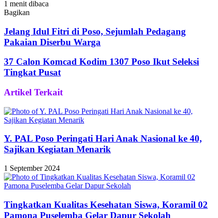
1 menit dibaca
Bagikan
Facebook
Twitter
WhatsApp
Telegram
Share
via
Jelang Idul Fitri di Poso, Sejumlah Pedagang
Email
Pakaian Diserbu Warga
37 Calon Komcad Kodim 1307 Poso Ikut Seleksi
Tingkat Pusat
Artikel Terkait
Y. PAL Poso Peringati Hari Anak Nasional ke 40,
Sajikan Kegiatan Menarik
1 September 2024
Tingkatkan Kualitas Kesehatan Siswa, Koramil 02
Pamona Puselemba Gelar Dapur Sekolah