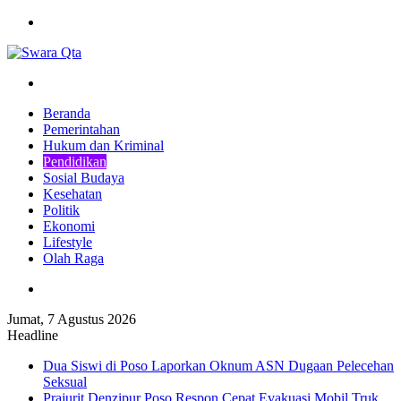
Menu
Pencarian
Beranda
Pemerintahan
Hukum dan Kriminal
Pendidikan
Sosial Budaya
Kesehatan
Politik
Ekonomi
Lifestyle
Olah Raga
Pencarian
Jumat, 7 Agustus 2026
Headline
Dua Siswi di Poso Laporkan Oknum ASN Dugaan Pelecehan
Seksual
Prajurit Denzipur Poso Respon Cepat Evakuasi Mobil Truk